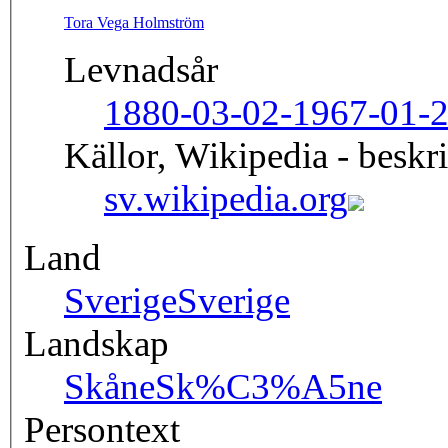
Tora Vega Holmström
Levnadsår
1880-03-02-1967-01-
Källor, Wikipedia - beskr
sv.wikipedia.org
Land
Sverige
Sverige
Landskap
Skåne
Sk%C3%A5ne
Persontext