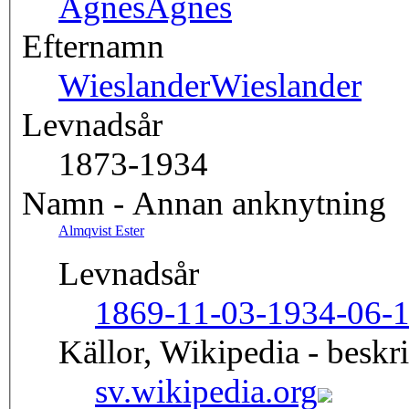
Agnes
Agnes
Efternamn
Wieslander
Wieslander
Levnadsår
1873-1934
Namn - Annan anknytning
Almqvist Ester
Levnadsår
1869-11-03-1934-06-
Källor, Wikipedia - beskr
sv.wikipedia.org