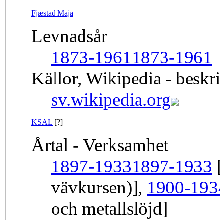
Fjæstad Maja
Levnadsår
1873-1961
1873-1961
Källor, Wikipedia - beskr
sv.wikipedia.org
KSAL
[?]
Årtal - Verksamhet
1897-1933
1897-1933
[
vävkursen)],
1900-193
och metallslöjd]