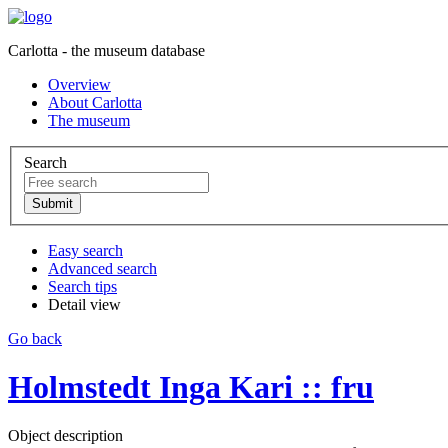
Carlotta - the museum database
Overview
About Carlotta
The museum
Search
Easy search
Advanced search
Search tips
Detail view
Go back
Holmstedt Inga Kari :: fru
Object description