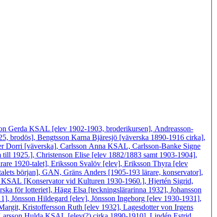
on Gerda KSAL [elev 1902-1903, broderikursen], Andreasson-
5, brodös], Bengtsson Karna Bjäresjö [väverska 1890-1916 cirka],
remer Dorri [väverska], Carlsson Anna KSAL, Carlsson-Banke Signe
 till 1925.], Christenson Elise [elev 1882/1883 samt 1903-1904],
re 1920-talet], Eriksson Svalöv [elev], Eriksson Thyra [elev
alets början], GAN, Gräns Anders [1905-193 lärare, konservator],
c KSAL [Konservator vid Kulturen 1930-1960.], Hjertén Sigrid,
a för lotteriet], Hägg Elsa [teckningslärarinna 1932], Johansson
], Jönsson Hildegard [elev], Jönsson Ingeborg [elev 1930-1931],
rgit, Kristoffersson Ruth [elev 1932], Lagesdotter von Irgens
 Larsson Hulda KSAL [elev(?) cirka 1890-1910], Lindén Estrid,