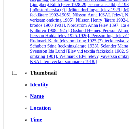
Ljungberg Edith [elev 1928-29, senare anställd på 19
[mönsterriterska (?)], Mittendorf Ingan [elev 1929], M
facklärare 1902-1905], Nilsson Anna KSAL [elev], N
verksam omkring 1905], Nilsson Henry [lärare 1902-19
brodös 1900-1901], Nordström Anna [elev 1897, 1:a el
Kulturen 1908-1925], Osslund Helmer, Persson Alma [
Persson Hulda [elev 1925-1926], Persson Inga [elev? 
Rudmark Karin [elev om kring 1925 (?). tecknerska, vä
Schubert Stina [teckningslärare 1933], Selander Mar
Svensson Ida Lund [Elev vid textila fackskola 1902. S
omkring 1901], Weimarck Elvi [elev?, väverska omkri
KSAL fem veckor sommaren 1918.]
Thumbnail
Identity
Name
Location
Time