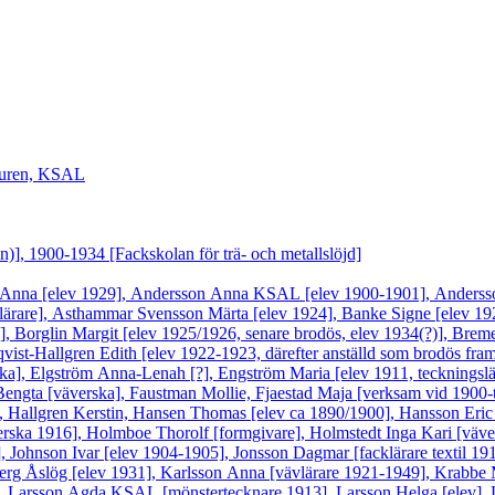
lturen, KSAL
n)], 1900-1934 [Fackskolan för trä- och metallslöjd]
 Anna [elev 1929], Andersson Anna KSAL [elev 1900-1901], Anderss
lärare], Asthammar Svensson Märta [elev 1924], Banke Signe [elev 192
 [?], Borglin Margit [elev 1925/1926, senare brodös, elev 1934(?)], B
qvist-Hallgren Edith [elev 1922-1923, därefter anställd som brodös fram
a], Elgström Anna-Lenah [?], Engström Maria [elev 1911, teckningslära
engta [väverska], Faustman Mollie, Fjaestad Maja [verksam vid 1900-t
 ], Hallgren Kerstin, Hansen Thomas [elev ca 1890/1900], Hansson Eri
ska 1916], Holmboe Thorolf [formgivare], Holmstedt Inga Kari [väversk
ohnson Ivar [elev 1904-1905], Jonsson Dagmar [facklärare textil 1911
erg Åslög [elev 1931], Karlsson Anna [vävlärare 1921-1949], Krabbe Ma
et], Larsson Agda KSAL [mönstertecknare 1913], Larsson Helga [elev],