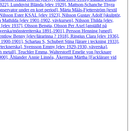
-1922], Lundqvist Blända [elev 1929], Mattson-Schanche Thyra
nservator under en kort period], Märta Måås-Fjetterström [textil
ilsson Ester KSAL [elev 1923], Nilsson Gustav Adolf [skulptör,
 Mathilda [elev 1901-1902, vävkursen], Nilsson Thilda [elev,
[elev 1937], Olsson Bengta, Olsson Per Axel [anställd på
verska/mönsterriterska 1891-1901], Persson Henning [smed],
ntlow Benny [elev/lärarinna ? 1918], Ringius Clara [elev 1936],
1900-1901], Schartau S, Schubert Stina [lärare i teckning 1933],
ertecknerska], Svensson Emmy [elev 1929-1930, väverska],
h metall], Teuchler Emma, Walterstorff Emelie von [tecknare
1900], Åhlander Annie Linnéa, Åkerman Märtha [Facklärare vid