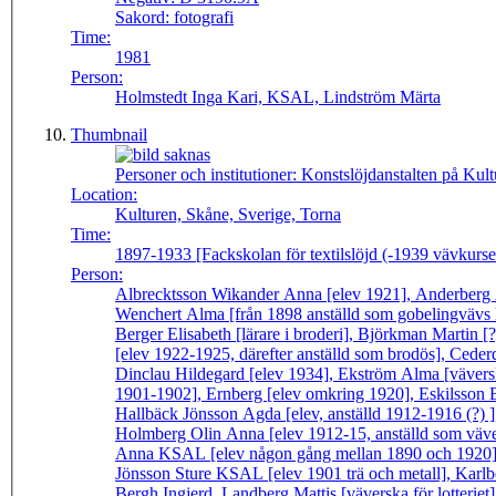
Sakord:
fotografi
Time:
1981
Person:
Holmstedt Inga Kari, KSAL, Lindström Märta
Thumbnail
Personer och institutioner:
Konstslöjdanstalten på Ku
Location:
Kulturen, Skåne, Sverige, Torna
Time:
1897-1933 [Fackskolan för textilslöjd (-1939 vävkurse
Person:
Albrecktsson Wikander Anna [elev 1921], Anderberg
Wenchert Alma [från 1898 anställd som gobelingvävs 
Berger Elisabeth [lärare i broderi], Björkman Martin
[elev 1922-1925, därefter anställd som brodös], Ceder
Dinclau Hildegard [elev 1934], Ekström Alma [väversk
1901-1902], Ernberg [elev omkring 1920], Eskilsson B
Hallbäck Jönsson Agda [elev, anställd 1912-1916 (?)
Holmberg Olin Anna [elev 1912-15, anställd som väver
Anna KSAL [elev någon gång mellan 1890 och 1920], J
Jönsson Sture KSAL [elev 1901 trä och metall], Karlb
Bergh Ingjerd, Landberg Mattis [väverska för lotteri