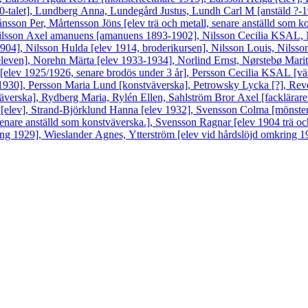
30-talet], Lundberg Anna, Lundegård Justus, Lundh Carl M [anstäld ?
ånsson Per, Mårtensson Jöns [elev trä och metall, senare anställd som ko
ilsson Axel amanuens [amanuens 1893-1902], Nilsson Cecilia KSAL, N
04], Nilsson Hulda [elev 1914, broderikursen], Nilsson Louis, Nilsson
even], Norehn Märta [elev 1933-1934], Norlind Ernst, Nørstebø Marit 
elev 1925/1926, senare brodös under 3 år], Persson Cecilia KSAL [vä
1930], Persson Maria Lund [konstväverska], Petrowsky Lycka [?], Reve
verska], Rydberg Maria, Rylén Ellen, Sahlström Bror Axel [facklärare 
ta [elev], Strand-Björklund Hanna [elev 1932], Svensson Colma [mönst
enare anställd som konstväverska.], Svensson Ragnar [elev 1904 trä oc
ng 1929], Wieslander Agnes, Ytterström [elev vid hårdslöjd omkring 