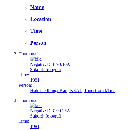
Name
Location
Time
Person
Thumbnail
Negativ:
D 3190.10A
Sakord:
fotografi
Time:
1981
Person:
Holmstedt Inga Kari, KSAL, Lindström Märta
Thumbnail
Negativ:
D 3190.25A
Sakord:
fotografi
Time:
1981