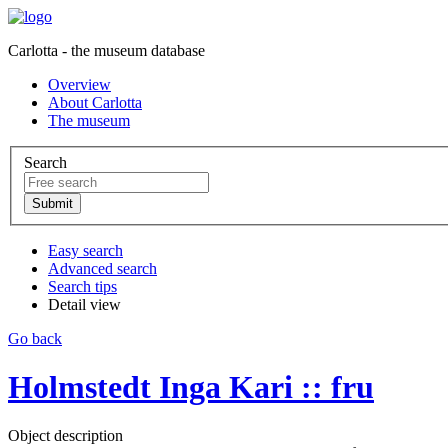
Carlotta - the museum database
Overview
About Carlotta
The museum
Search
Easy search
Advanced search
Search tips
Detail view
Go back
Holmstedt Inga Kari :: fru
Object description