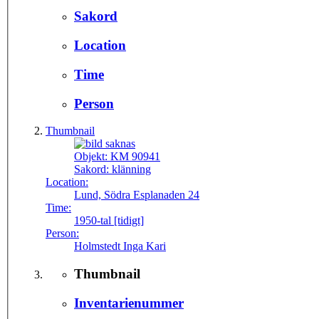
Sakord
Location
Time
Person
Thumbnail
Objekt:
KM 90941
Sakord:
klänning
Location:
Lund, Södra Esplanaden 24
Time:
1950-tal [tidigt]
Person:
Holmstedt Inga Kari
Thumbnail
Inventarienummer