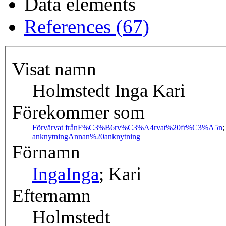
Data elements
References (67)
Visat namn
Holmstedt Inga Kari
Förekommer som
Förvärvat från
F%C3%B6rv%C3%A4rvat%20fr%C3%A5n
anknytning
Annan%20anknytning
Förnamn
Inga
Inga
; Kari
Efternamn
Holmstedt