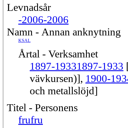
Levnadsår
-2006
-2006
Namn - Annan anknytning
KSAL
Årtal - Verksamhet
1897-1933
1897-1933
[
vävkursen)],
1900-193
och metallslöjd]
Titel - Personens
fru
fru