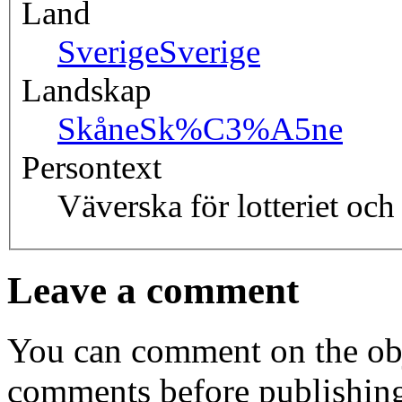
Land
Sverige
Sverige
Landskap
Skåne
Sk%C3%A5ne
Persontext
Väverska för lotteriet och
Leave a comment
You can comment on the obj
comments before publishin