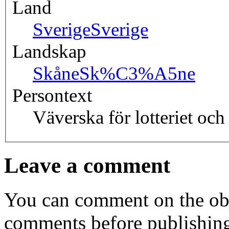
Land
Sverige
Sverige
Landskap
Skåne
Sk%C3%A5ne
Persontext
Väverska för lotteriet och
Leave a comment
You can comment on the obj
comments before publishin