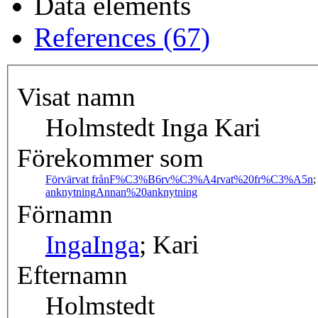
Data elements
References (67)
Visat namn
Holmstedt Inga Kari
Förekommer som
Förvärvat från
F%C3%B6rv%C3%A4rvat%20fr%C3%A5n
anknytning
Annan%20anknytning
Förnamn
Inga
Inga
; Kari
Efternamn
Holmstedt