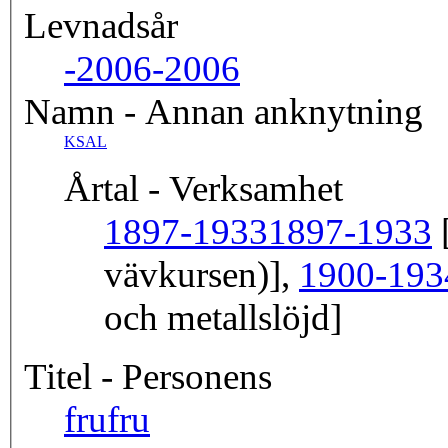
Levnadsår
-2006
-2006
Namn - Annan anknytning
KSAL
Årtal - Verksamhet
1897-1933
1897-1933
[
vävkursen)],
1900-193
och metallslöjd]
Titel - Personens
fru
fru