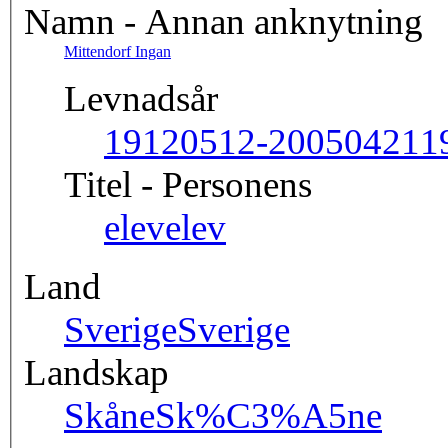
Namn - Annan anknytning
Mittendorf Ingan
Levnadsår
19120512-20050421
1
Titel - Personens
elev
elev
Land
Sverige
Sverige
Landskap
Skåne
Sk%C3%A5ne