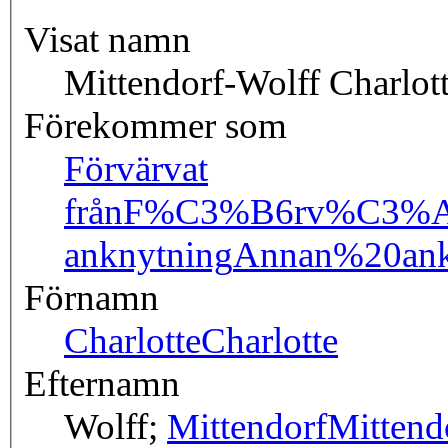
Visat namn
Mittendorf-Wolff Charlott
Förekommer som
Förvärvat
från
F%C3%B6rv%C3%A
anknytning
Annan%20ank
Förnamn
Charlotte
Charlotte
Efternamn
Wolff;
Mittendorf
Mittend