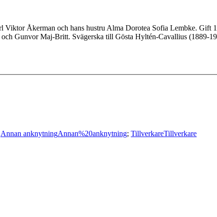
Karl Viktor Åkerman och hans hustru Alma Dorotea Sofia Lembke. Gift
 och Gunvor Maj-Britt. Svägerska till Gösta Hyltén-Cavallius (1889-1
;
Annan anknytning
Annan%20anknytning
;
Tillverkare
Tillverkare