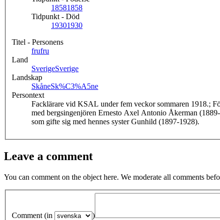
1858
1858
Tidpunkt - Död
1930
1930
Titel - Personens
fru
fru
Land
Sverige
Sverige
Landskap
Skåne
Sk%C3%A5ne
Persontext
Facklärare vid KSAL under fem veckor sommaren 1918.; Föd
med bergsingenjören Ernesto Axel Antonio Åkerman (1889-1949) från Mazzaron, Spanien. Döttra
som gifte sig med hennes syster Gunhild (1897-1928).
Leave a comment
You can comment on the object here. We moderate all comments befor
Comment (in
)