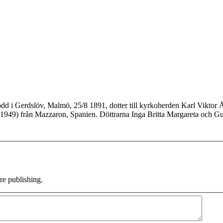
d i Gerdslöv, Malmö, 25/8 1891, dotter till kyrkoherden Karl Viktor
rna Inga Britta Margareta och Gunvor Maj-Britt. Svägerska till Gösta Hyltén-Cavallius (1889-1975)
e publishing.