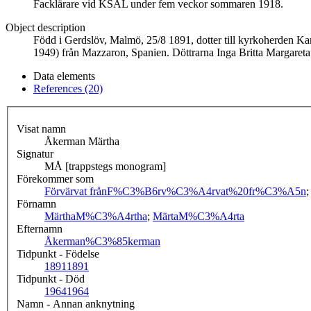
Facklärare vid KSAL under fem veckor sommaren 1918.
Object description
Född i Gerdslöv, Malmö, 25/8 1891, dotter till kyrkoherden 
1949) från Mazzaron, Spanien. Döttrarna Inga Britta Margareta
Data elements
References (20)
Visat namn
Åkerman Märtha
Signatur
MÅ [trappstegs monogram]
Förekommer som
Förvärvat från
F%C3%B6rv%C3%A4rvat%20fr%C3%A5n
Förnamn
Märtha
M%C3%A4rtha
;
Märta
M%C3%A4rta
Efternamn
Åkerman
%C3%85kerman
Tidpunkt - Födelse
1891
1891
Tidpunkt - Död
1964
1964
Namn - Annan anknytning