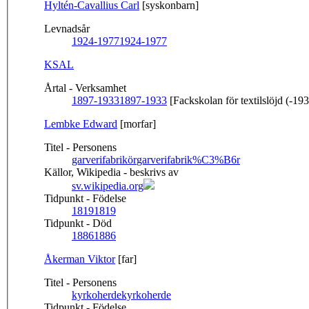
Hyltén-Cavallius Carl
[syskonbarn]
Levnadsår
1924-1977
1924-1977
KSAL
Årtal - Verksamhet
1897-1933
1897-1933
[Fackskolan för textilslöjd (-19
Lembke Edward
[morfar]
Titel - Personens
garverifabrikör
garverifabrik%C3%B6r
Källor, Wikipedia - beskrivs av
sv.wikipedia.org
Tidpunkt - Födelse
1819
1819
Tidpunkt - Död
1886
1886
Åkerman Viktor
[far]
Titel - Personens
kyrkoherde
kyrkoherde
Tidpunkt - Födelse