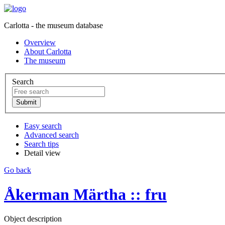
Carlotta - the museum database
Overview
About Carlotta
The museum
Search
Easy search
Advanced search
Search tips
Detail view
Go back
Åkerman Märtha :: fru
Object description