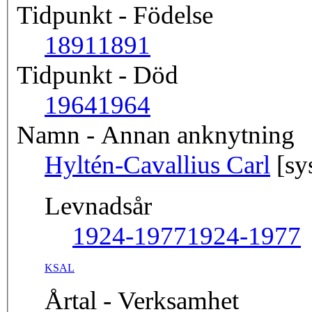
Tidpunkt - Födelse
1891
1891
Tidpunkt - Död
1964
1964
Namn - Annan anknytning
Hyltén-Cavallius Carl
[sy
Levnadsår
1924-1977
1924-1977
KSAL
Årtal - Verksamhet