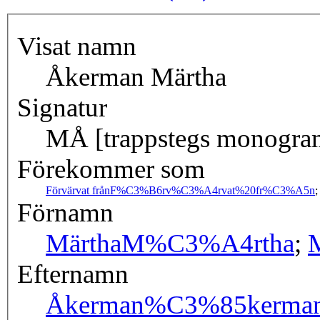
Visat namn
Åkerman Märtha
Signatur
MÅ [trappstegs monogra
Förekommer som
Förvärvat från
F%C3%B6rv%C3%A4rvat%20fr%C3%A5n
Förnamn
Märtha
M%C3%A4rtha
;
Efternamn
Åkerman
%C3%85kerma