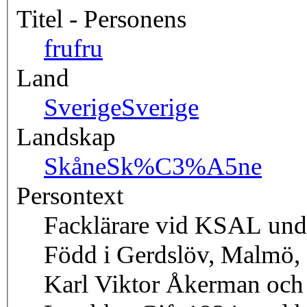
Titel - Personens
fru
fru
Land
Sverige
Sverige
Landskap
Skåne
Sk%C3%A5ne
Persontext
Facklärare vid KSAL und
Född i Gerdslöv, Malmö, 2
Karl Viktor Åkerman och 