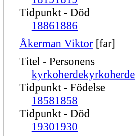
Tidpunkt - Död
1886
1886
Åkerman Viktor
[far]
Titel - Personens
kyrkoherde
kyrkoherde
Tidpunkt - Födelse
1858
1858
Tidpunkt - Död
1930
1930