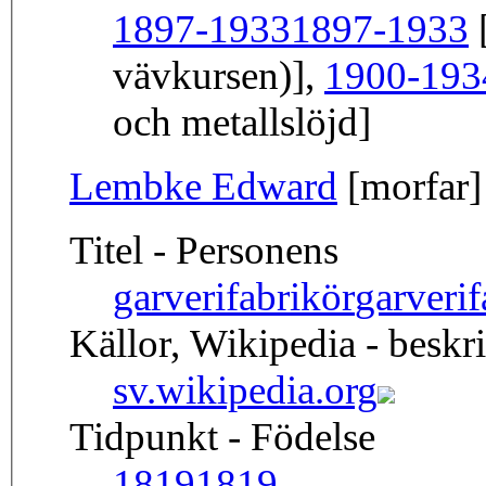
1897-1933
1897-1933
[
vävkursen)],
1900-193
och metallslöjd]
Lembke Edward
[morfar]
Titel - Personens
garverifabrikör
garver
Källor, Wikipedia - beskr
sv.wikipedia.org
Tidpunkt - Födelse
1819
1819