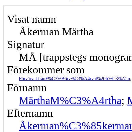
Visat namn
Åkerman Märtha
Signatur
MÅ [trappstegs monogra
Förekommer som
Förvärvat från
F%C3%B6rv%C3%A4rvat%20fr%C3%A5n
Förnamn
Märtha
M%C3%A4rtha
;
Efternamn
Åkerman
%C3%85kerma