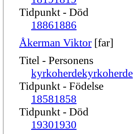
Tidpunkt - Död
1886
1886
Åkerman Viktor
[far]
Titel - Personens
kyrkoherde
kyrkoherde
Tidpunkt - Födelse
1858
1858
Tidpunkt - Död
1930
1930