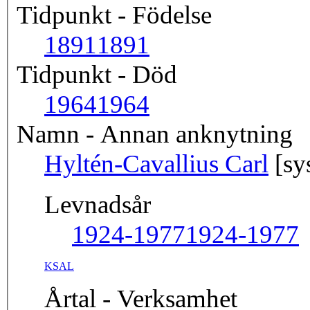
Tidpunkt - Födelse
1891
1891
Tidpunkt - Död
1964
1964
Namn - Annan anknytning
Hyltén-Cavallius Carl
[sy
Levnadsår
1924-1977
1924-1977
KSAL
Årtal - Verksamhet