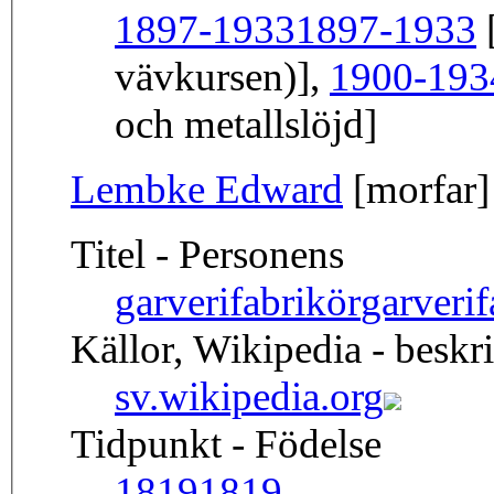
1897-1933
1897-1933
[
vävkursen)],
1900-193
och metallslöjd]
Lembke Edward
[morfar]
Titel - Personens
garverifabrikör
garver
Källor, Wikipedia - beskr
sv.wikipedia.org
Tidpunkt - Födelse
1819
1819