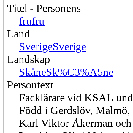
Titel - Personens
fru
fru
Land
Sverige
Sverige
Landskap
Skåne
Sk%C3%A5ne
Persontext
Facklärare vid KSAL und
Född i Gerdslöv, Malmö, 2
Karl Viktor Åkerman och 