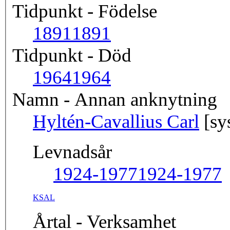
Tidpunkt - Födelse
1891
1891
Tidpunkt - Död
1964
1964
Namn - Annan anknytning
Hyltén-Cavallius Carl
[sy
Levnadsår
1924-1977
1924-1977
KSAL
Årtal - Verksamhet