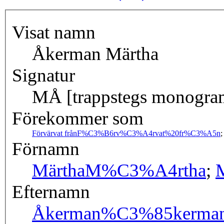
Visat namn
Åkerman Märtha
Signatur
MÅ [trappstegs monogra
Förekommer som
Förvärvat från
F%C3%B6rv%C3%A4rvat%20fr%C3%A5n
Förnamn
Märtha
M%C3%A4rtha
;
Efternamn
Åkerman
%C3%85kerma