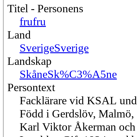
Titel - Personens
fru
fru
Land
Sverige
Sverige
Landskap
Skåne
Sk%C3%A5ne
Persontext
Facklärare vid KSAL und
Född i Gerdslöv, Malmö, 2
Karl Viktor Åkerman och 