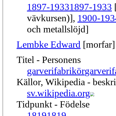
1897-1933
1897-1933
[
vävkursen)],
1900-193
och metallslöjd]
Lembke Edward
[morfar]
Titel - Personens
garverifabrikör
garver
Källor, Wikipedia - beskr
sv.wikipedia.org
Tidpunkt - Födelse
1819
1819