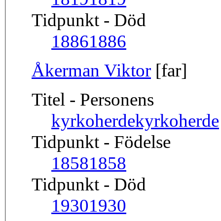
Tidpunkt - Död
1886
1886
Åkerman Viktor
[far]
Titel - Personens
kyrkoherde
kyrkoherde
Tidpunkt - Födelse
1858
1858
Tidpunkt - Död
1930
1930