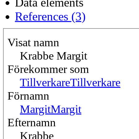
Data elements
References (3)
Visat namn
Krabbe Margit
Förekommer som
Tillverkare
Tillverkare
Förnamn
Margit
Margit
Efternamn
Krabbe