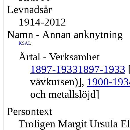
Levnadsår
1914-2012
Namn - Annan anknytning
KSAL
Årtal - Verksamhet
1897-1933
1897-1933
[
vävkursen)],
1900-193
och metallslöjd]
Persontext
Troligen Margit Ursula E