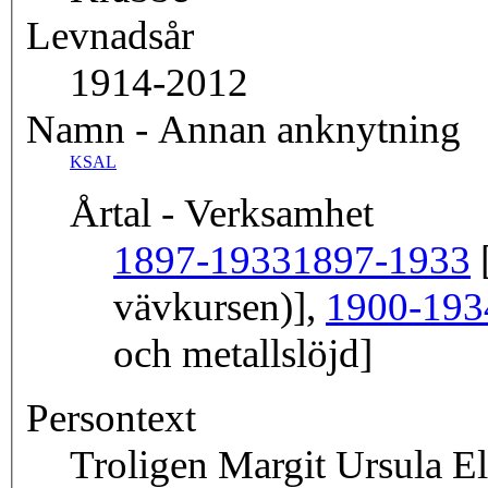
Levnadsår
1914-2012
Namn - Annan anknytning
KSAL
Årtal - Verksamhet
1897-1933
1897-1933
[
vävkursen)],
1900-193
och metallslöjd]
Persontext
Troligen Margit Ursula E