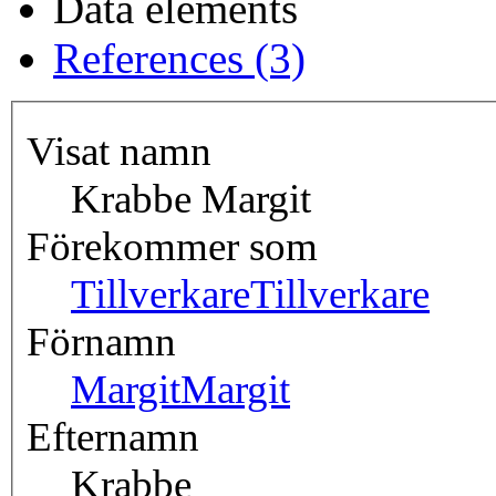
Data elements
References (3)
Visat namn
Krabbe Margit
Förekommer som
Tillverkare
Tillverkare
Förnamn
Margit
Margit
Efternamn
Krabbe