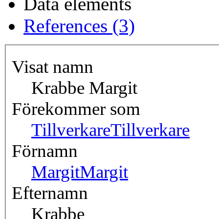
Data elements
References (3)
Visat namn
Krabbe Margit
Förekommer som
Tillverkare
Tillverkare
Förnamn
Margit
Margit
Efternamn
Krabbe