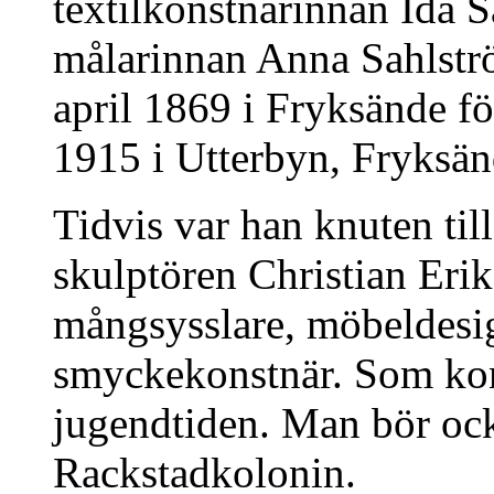
textilkonstnärinnan Ida S
målarinnan Anna Sahlstr
april 1869 i Fryksände f
1915 i Utterbyn, Fryksän
Tidvis var han knuten ti
skulptören Christian Erik
mångsysslare, möbeldesi
smyckekonstnär. Som kon
jugendtiden. Man bör ock
Rackstadkolonin.