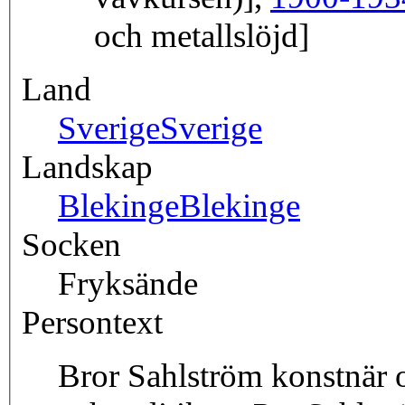
och metallslöjd]
Land
Sverige
Sverige
Landskap
Blekinge
Blekinge
Socken
Fryksände
Persontext
Bror Sahlström konstnär o