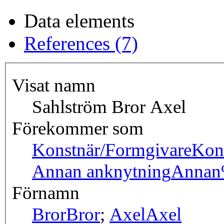
Data elements
References (7)
Visat namn
Sahlström Bror Axel
Förekommer som
Konstnär/Formgivare
Kon
Annan anknytning
Annan
Förnamn
Bror
Bror
;
Axel
Axel