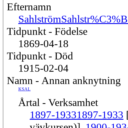
Efternamn
Sahlström
Sahlstr%C3%
Tidpunkt - Födelse
1869-04-18
Tidpunkt - Död
1915-02-04
Namn - Annan anknytning
KSAL
Årtal - Verksamhet
1897-1933
1897-1933
[
vävkursen)],
1900-193