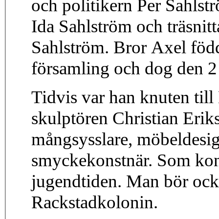
och politikern Per Sahlstr
Ida Sahlström och träsni
Sahlström. Bror Axel föd
församling och dog den 2 
Tidvis var han knuten til
skulptören Christian Erik
mångsysslare, möbeldesig
smyckekonstnär. Som kon
jugendtiden. Man bör ock
Rackstadkolonin.