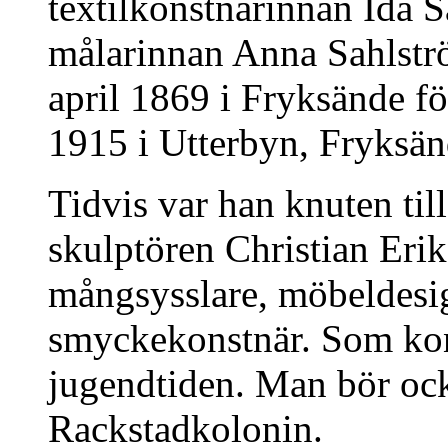
textilkonstnärinnan Ida S
målarinnan Anna Sahlstr
april 1869 i Fryksände f
1915 i Utterbyn, Fryksän
Tidvis var han knuten ti
skulptören Christian Erik
mångsysslare, möbeldesi
smyckekonstnär. Som kon
jugendtiden. Man bör ock
Rackstadkolonin.