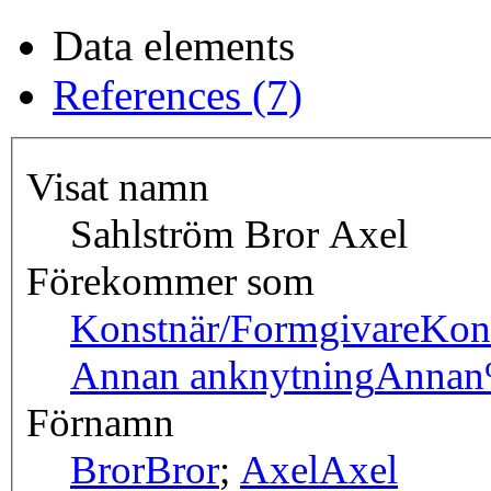
Data elements
References (7)
Visat namn
Sahlström Bror Axel
Förekommer som
Konstnär/Formgivare
Kon
Annan anknytning
Annan
Förnamn
Bror
Bror
;
Axel
Axel