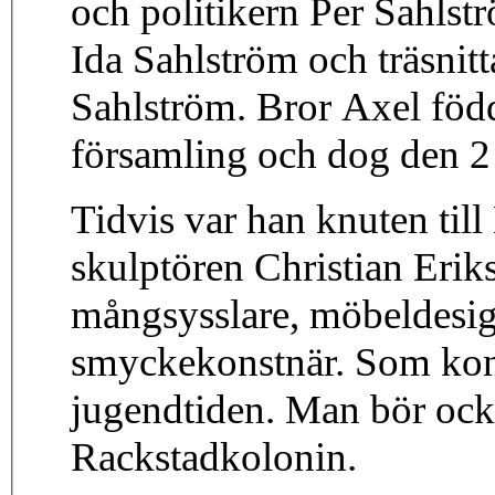
och politikern Per Sahlstr
Ida Sahlström och träsni
Sahlström. Bror Axel föd
församling och dog den 2 
Tidvis var han knuten til
skulptören Christian Erik
mångsysslare, möbeldesig
smyckekonstnär. Som kon
jugendtiden. Man bör ock
Rackstadkolonin.