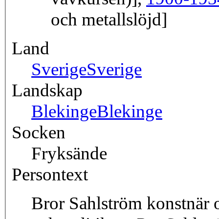
och metallslöjd]
Land
Sverige
Sverige
Landskap
Blekinge
Blekinge
Socken
Fryksände
Persontext
Bror Sahlström konstnär o