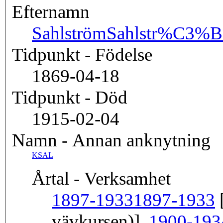
Efternamn
Sahlström
Sahlstr%C3%
Tidpunkt - Födelse
1869-04-18
Tidpunkt - Död
1915-02-04
Namn - Annan anknytning
KSAL
Årtal - Verksamhet
1897-1933
1897-1933
[
vävkursen)],
1900-193