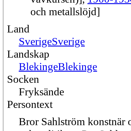
och metallslöjd]
Land
Sverige
Sverige
Landskap
Blekinge
Blekinge
Socken
Fryksände
Persontext
Bror Sahlström konstnär o