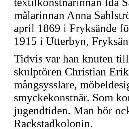
textilkonstnärinnan Ida S
målarinnan Anna Sahlstr
april 1869 i Fryksände f
1915 i Utterbyn, Fryksän
Tidvis var han knuten ti
skulptören Christian Erik
mångsysslare, möbeldesi
smyckekonstnär. Som kon
jugendtiden. Man bör ock
Rackstadkolonin.