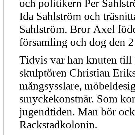
och politikern Per Sahlstr
Ida Sahlström och träsni
Sahlström. Bror Axel föd
församling och dog den 2 
Tidvis var han knuten til
skulptören Christian Erik
mångsysslare, möbeldesig
smyckekonstnär. Som kon
jugendtiden. Man bör ock
Rackstadkolonin.