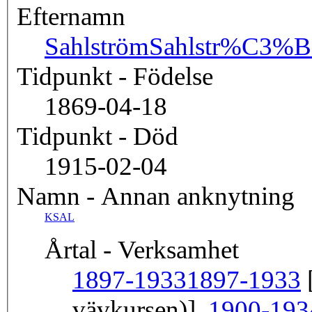
Efternamn
Sahlström
Sahlstr%C3%
Tidpunkt - Födelse
1869-04-18
Tidpunkt - Död
1915-02-04
Namn - Annan anknytning
KSAL
Årtal - Verksamhet
1897-1933
1897-1933
[
vävkursen)],
1900-193