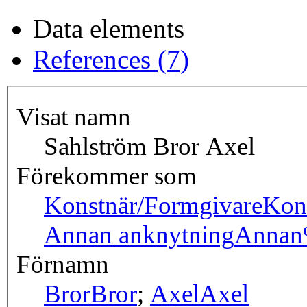
Data elements
References (7)
Visat namn
Sahlström Bror Axel
Förekommer som
Konstnär/Formgivare
Kon
Annan anknytning
Annan
Förnamn
Bror
Bror
;
Axel
Axel