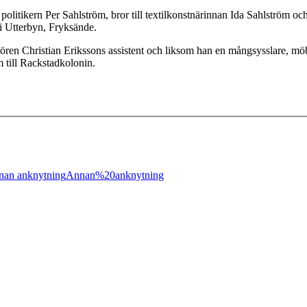
 politikern Per Sahlström, bror till textilkonstnärinnan Ida Sahlström 
i Utterbyn, Fryksände.
tören Christian Erikssons assistent och liksom han en mångsysslare, 
till Rackstadkolonin.
nan anknytning
Annan%20anknytning