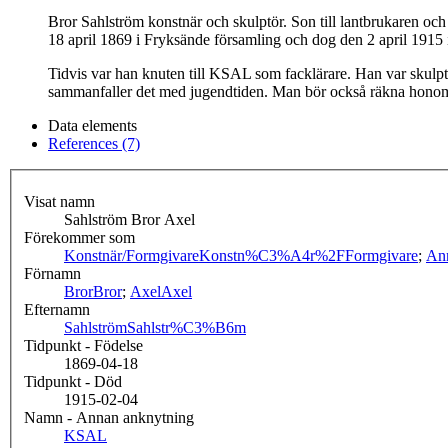
Bror Sahlström konstnär och skulptör. Son till lantbrukaren och
18 april 1869 i Fryksände församling och dog den 2 april 1915 
Tidvis var han knuten till KSAL som facklärare. Han var skulp
sammanfaller det med jugendtiden. Man bör också räkna honom 
Data elements
References (7)
Visat namn
Sahlström Bror Axel
Förekommer som
Konstnär/Formgivare
Konstn%C3%A4r%2FFormgivare
;
An
Förnamn
Bror
Bror
;
Axel
Axel
Efternamn
Sahlström
Sahlstr%C3%B6m
Tidpunkt - Födelse
1869-04-18
Tidpunkt - Död
1915-02-04
Namn - Annan anknytning
KSAL