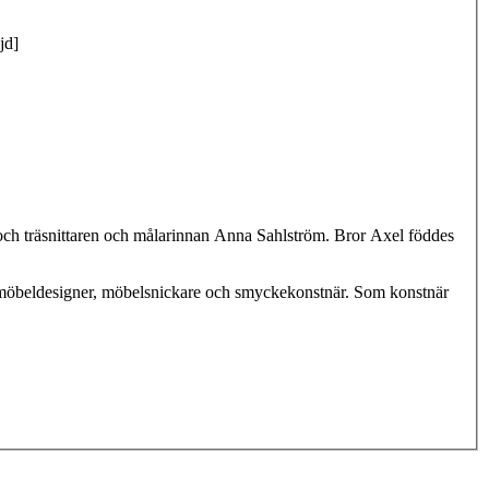
jd]
m och träsnittaren och målarinnan Anna Sahlström. Bror Axel föddes
, möbeldesigner, möbelsnickare och smyckekonstnär. Som konstnär