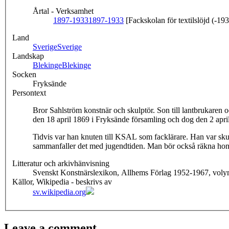
Årtal - Verksamhet
1897-1933
1897-1933
[Fackskolan för textilslöjd (-19
Land
Sverige
Sverige
Landskap
Blekinge
Blekinge
Socken
Fryksände
Persontext
Bror Sahlström konstnär och skulptör. Son till lantbrukaren 
den 18 april 1869 i Fryksände församling och dog den 2 apri
Tidvis var han knuten till KSAL som facklärare. Han var sk
sammanfaller det med jugendtiden. Man bör också räkna hon
Litteratur och arkivhänvisning
Svenskt Konstnärslexikon, Allhems Förlag 1952-1967, voly
Källor, Wikipedia - beskrivs av
sv.wikipedia.org
Leave a comment