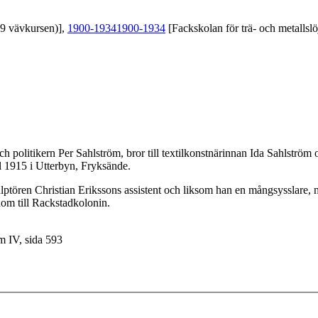
39 vävkursen)],
1900-1934
1900-1934
[Fackskolan för trä- och metallslö
och politikern Per Sahlström, bror till textilkonstnärinnan Ida Sahlströ
l 1915 i Utterbyn, Fryksände.
ulptören Christian Erikssons assistent och liksom han en mångsysslare
om till Rackstadkolonin.
m IV, sida 593