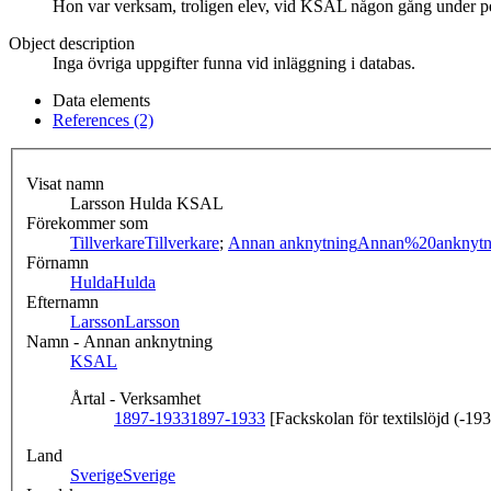
Hon var verksam, troligen elev, vid KSAL någon gång under p
Object description
Inga övriga uppgifter funna vid inläggning i databas.
Data elements
References (2)
Visat namn
Larsson Hulda KSAL
Förekommer som
Tillverkare
Tillverkare
;
Annan anknytning
Annan%20anknytn
Förnamn
Hulda
Hulda
Efternamn
Larsson
Larsson
Namn - Annan anknytning
KSAL
Årtal - Verksamhet
1897-1933
1897-1933
[Fackskolan för textilslöjd (-19
Land
Sverige
Sverige