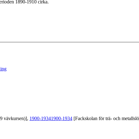
erioden 1890-1910 cirka.
ing
39 vävkursen)],
1900-1934
1900-1934
[Fackskolan för trä- och metallslö