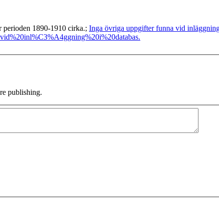
r perioden 1890-1910 cirka.;
Inga övriga uppgifter funna vid inläggning
vid%20inl%C3%A4ggning%20i%20databas.
e publishing.