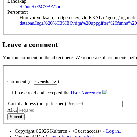
Landskap
Skåne
Sk%C3%A5ne
Persontext
Hon var verksam, troligen elev, vid KSAL någon gång unde
databas.
Inga%20%C3%B6vriga%20uppgifter%20funna%20
Leave a comment
You can comment on the object here. We moderate all comments befor
Comment (in
)
I have read and accepted the
User Agreement
E-mail address (not published)
Alias
Copyright ©2026 Kulturen •
<Guest access>
•
Log in...
Version: 3.9.5
•
Client
•
[email protected]