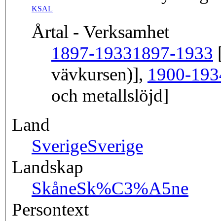
KSAL
Årtal - Verksamhet
1897-1933
1897-1933
[
vävkursen)],
1900-193
och metallslöjd]
Land
Sverige
Sverige
Landskap
Skåne
Sk%C3%A5ne
Persontext