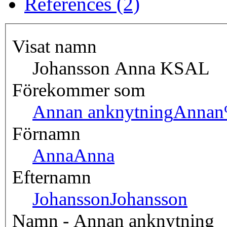
References (2)
Visat namn
Johansson Anna KSAL
Förekommer som
Annan anknytning
Annan
Förnamn
Anna
Anna
Efternamn
Johansson
Johansson
Namn - Annan anknytning