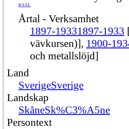
KSAL
Årtal - Verksamhet
1897-1933
1897-1933
[
vävkursen)],
1900-193
och metallslöjd]
Land
Sverige
Sverige
Landskap
Skåne
Sk%C3%A5ne
Persontext