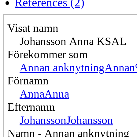
References (2)
Visat namn
Johansson Anna KSAL
Förekommer som
Annan anknytning
Annan
Förnamn
Anna
Anna
Efternamn
Johansson
Johansson
Namn - Annan anknytning