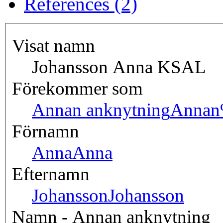
References (2)
Visat namn
Johansson Anna KSAL
Förekommer som
Annan anknytning
Annan
Förnamn
Anna
Anna
Efternamn
Johansson
Johansson
Namn - Annan anknytning