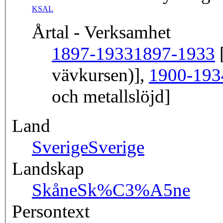
KSAL
Årtal - Verksamhet
1897-1933
1897-1933
[
vävkursen)],
1900-193
och metallslöjd]
Land
Sverige
Sverige
Landskap
Skåne
Sk%C3%A5ne
Persontext