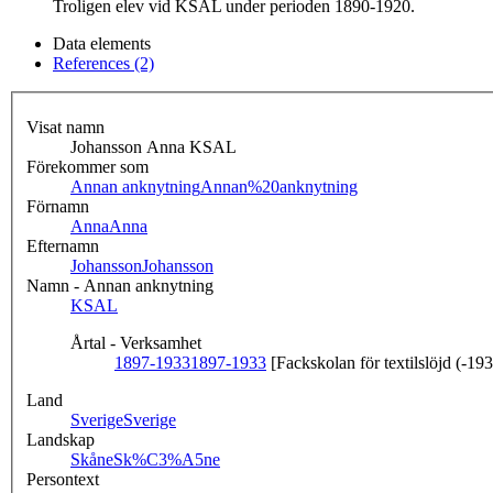
Troligen elev vid KSAL under perioden 1890-1920.
Data elements
References (2)
Visat namn
Johansson Anna KSAL
Förekommer som
Annan anknytning
Annan%20anknytning
Förnamn
Anna
Anna
Efternamn
Johansson
Johansson
Namn - Annan anknytning
KSAL
Årtal - Verksamhet
1897-1933
1897-1933
[Fackskolan för textilslöjd (-19
Land
Sverige
Sverige
Landskap
Skåne
Sk%C3%A5ne
Persontext