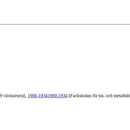
39 vävkursen)],
1900-1934
1900-1934
[Fackskolan för trä- och metallslö