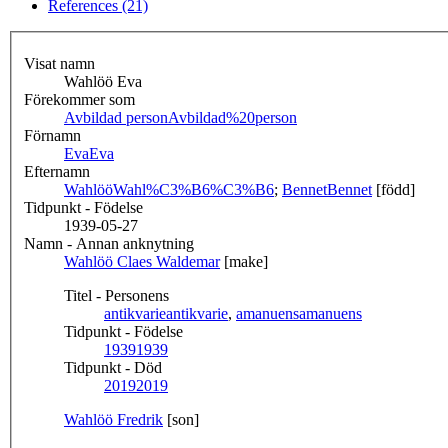
References (21)
Visat namn
Wahlöö Eva
Förekommer som
Avbildad person
Avbildad%20person
Förnamn
Eva
Eva
Efternamn
Wahlöö
Wahl%C3%B6%C3%B6
;
Bennet
Bennet
[född]
Tidpunkt - Födelse
1939-05-27
Namn - Annan anknytning
Wahlöö Claes Waldemar
[make]
Titel - Personens
antikvarie
antikvarie
,
amanuens
amanuens
Tidpunkt - Födelse
1939
1939
Tidpunkt - Död
2019
2019
Wahlöö Fredrik
[son]