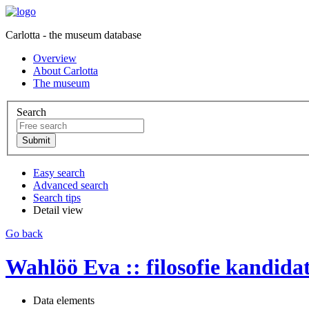
Carlotta - the museum database
Overview
About Carlotta
The museum
Search
Easy search
Advanced search
Search tips
Detail view
Go back
Wahlöö Eva :: filosofie kandida
Data elements