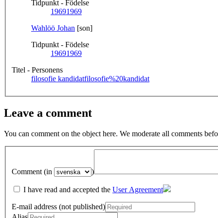
Tidpunkt - Födelse
1969
1969
Wahlöö Johan
[son]
Tidpunkt - Födelse
1969
1969
Titel - Personens
filosofie kandidat
filosofie%20kandidat
Leave a comment
You can comment on the object here. We moderate all comments befor
Comment (in
)
I have read and accepted the
User Agreement
E-mail address (not published)
Alias