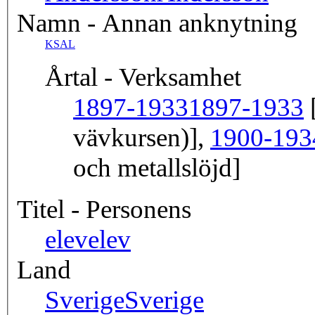
Namn - Annan anknytning
KSAL
Årtal - Verksamhet
1897-1933
1897-1933
[
vävkursen)],
1900-193
och metallslöjd]
Titel - Personens
elev
elev
Land
Sverige
Sverige