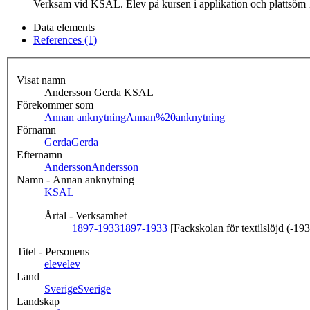
Verksam vid KSAL. Elev på kursen i applikation och plattsöm
Data elements
References (1)
Visat namn
Andersson Gerda KSAL
Förekommer som
Annan anknytning
Annan%20anknytning
Förnamn
Gerda
Gerda
Efternamn
Andersson
Andersson
Namn - Annan anknytning
KSAL
Årtal - Verksamhet
1897-1933
1897-1933
[Fackskolan för textilslöjd (-19
Titel - Personens
elev
elev
Land
Sverige
Sverige
Landskap