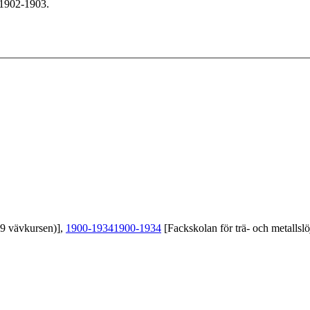
 1902-1903.
39 vävkursen)],
1900-1934
1900-1934
[Fackskolan för trä- och metallslö