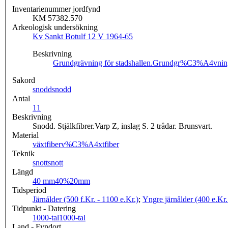
Inventarienummer jordfynd
KM 57382.570
Arkeologisk undersökning
Kv Sankt Botulf 12 V 1964-65
Beskrivning
Grundgrävning för stadshallen.
Grundgr%C3%A4vning
Sakord
snodd
snodd
Antal
1
1
Beskrivning
Snodd. Stjälkfibrer.Varp Z, inslag S. 2 trådar. Brunsvart.
Material
växtfiber
v%C3%A4xtfiber
Teknik
snott
snott
Längd
40 mm
40%20mm
Tidsperiod
Järnålder (500 f.Kr. - 1100 e.Kr.)
;
Yngre järnålder (400 e.Kr.
Tidpunkt - Datering
1000-tal
1000-tal
Land - Fyndort