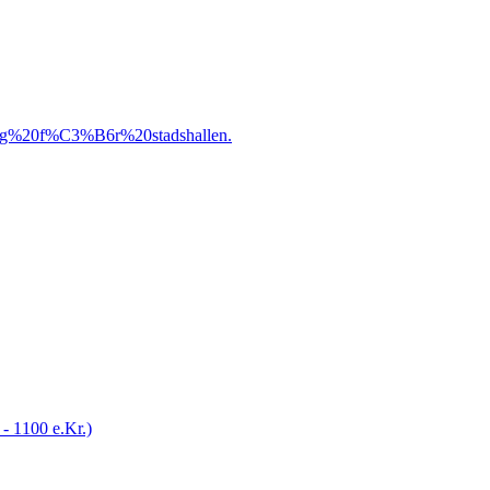
%20f%C3%B6r%20stadshallen.
 - 1100 e.Kr.)