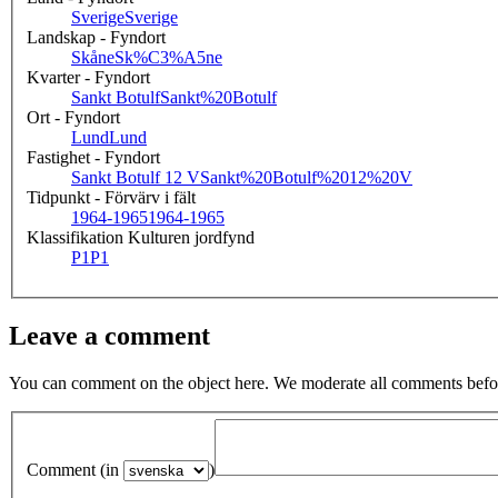
Sverige
Sverige
Landskap - Fyndort
Skåne
Sk%C3%A5ne
Kvarter - Fyndort
Sankt Botulf
Sankt%20Botulf
Ort - Fyndort
Lund
Lund
Fastighet - Fyndort
Sankt Botulf 12 V
Sankt%20Botulf%2012%20V
Tidpunkt - Förvärv i fält
1964-1965
1964-1965
Klassifikation Kulturen jordfynd
P1
P1
Leave a comment
You can comment on the object here. We moderate all comments befor
Comment (in
)