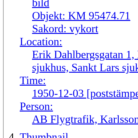
Objekt:
KM 95474.71
Sakord:
vykort
Location:
Erik Dahlbergsgatan 1
sjukhus, Sankt Lars sj
Time:
1950-12-03 [poststämpe
Person:
AB Flygtrafik, Karlss
Thumbnail