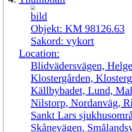
Objekt:
KM 98126.63
Sakord:
vykort
Location:
Blidvädersvägen, Helge
Klostergården, Kloster
Källbybadet, Lund, Ma
Nilstorp, Nordanväg, R
Sankt Lars sjukhusområ
Skånevägen, Smålandsv