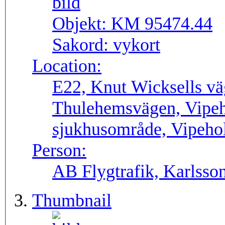
Objekt:
KM 95474.44
Sakord:
vykort
Location:
E22, Knut Wicksells vä
Thulehemsvägen, Vipeh
sjukhusområde, Vipeho
Person:
AB Flygtrafik, Karlsso
Thumbnail