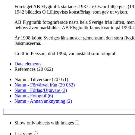
Företaget AB Flygtrafik startades 1937 av Oscar Lilljeqvist (1
1942 bildades O Lilljeqvists konstförlag, som gav ut vykort.
AB Flygtrafik fotograferade nästa hela Sverige från luften, men 
behövs även markbilder. AB Flygtrafik fanns kvar in på 1990-ta
År 1998 köpte Sveriges länsmuseer gemensamt den stora flygfoto
länsmuseerna.
Gottfrid Persson, död 1994, var anställd som fotograf.
Data elements
References (20 062)
Namn - Tillverkare (20 051)
Namn - Förvärvat från (20 052)
Namn - Förlag/Utgivare (3)
Namn - Fotograf (6)
Namn - Annan anknytning (2)
Show only objects with images
List view