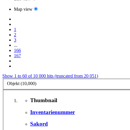
Map view
1
2
3
...
166
167
Show 1 to 60 of 10 000 hits (truncated from 20 051)
Objekt (10,000)
Thumbnail
Inventarienummer
Sakord