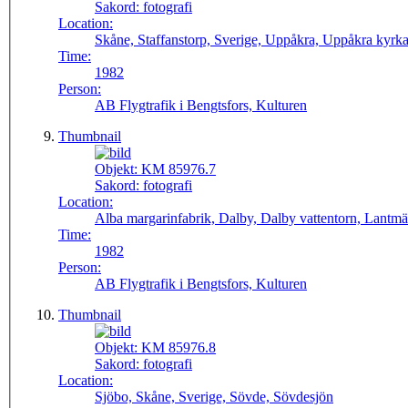
Sakord:
fotografi
Location:
Skåne, Staffanstorp, Sverige, Uppåkra, Uppåkra kyrk
Time:
1982
Person:
AB Flygtrafik i Bengtsfors, Kulturen
Thumbnail
Objekt:
KM 85976.7
Sakord:
fotografi
Location:
Alba margarinfabrik, Dalby, Dalby vattentorn, Lantm
Time:
1982
Person:
AB Flygtrafik i Bengtsfors, Kulturen
Thumbnail
Objekt:
KM 85976.8
Sakord:
fotografi
Location:
Sjöbo, Skåne, Sverige, Sövde, Sövdesjön