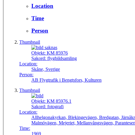
Location
Time
Person
Thumbnail
Objekt:
KM 85976
Sakord:
flygbildsamling
Location:
Skåne, Sverige
Person:
AB Flygtrafik i Bengtsfors, Kulturen
Thumbnail
Objekt:
KM 85976.1
Sakord:
fotografi
Location:
Allhelgonakyrkan, Blekingevägen, Bredgatan, Järnåkr
Malmövägen, Mejeriet, Mellanvångsvägen, Parantesens
Time:
1969