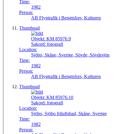
Time:
1982
Person:
AB Flygtrafik i Bengtsfors, Kulturen
Thumbnail
Objekt:
KM 85976.9
Sakord:
fotografi
Location:
Sjöbo, Skåne, Sverige, Sövde, Sövdesjön
Time:
1982
Person:
AB Flygtrafik i Bengtsfors, Kulturen
Thumbnail
Objekt:
KM 85976.10
Sakord:
fotografi
Location:
Sjöbo, Sjöbo friluftsbad, Skåne, Sverige
Time:
1982
Person: