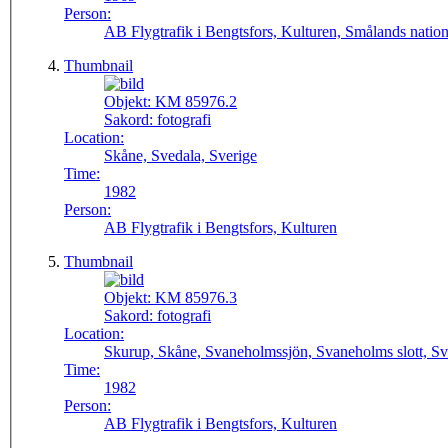
Person:
AB Flygtrafik i Bengtsfors, Kulturen, Smålands natio
Thumbnail
Objekt:
KM 85976.2
Sakord:
fotografi
Location:
Skåne, Svedala, Sverige
Time:
1982
Person:
AB Flygtrafik i Bengtsfors, Kulturen
Thumbnail
Objekt:
KM 85976.3
Sakord:
fotografi
Location:
Skurup, Skåne, Svaneholmssjön, Svaneholms slott, Sv
Time:
1982
Person:
AB Flygtrafik i Bengtsfors, Kulturen