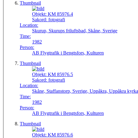
Thumbnail
Objekt:
KM 85976.4
Sakord:
fotografi
Location:
Skurup, Skurups friluftsbad, Skåne, Sverige
Time:
1982
Person:
AB Flygtrafik i Bengtsfors, Kulturen
Thumbnail
Objekt:
KM 85976.5
Sakord:
fotografi
Location:
Skåne, Staffanstorp, Sverige, Uppåkra, Uppåkra kyrk
Time:
1982
Person:
AB Flygtrafik i Bengtsfors, Kulturen
Thumbnail
Objekt:
KM 85976.6