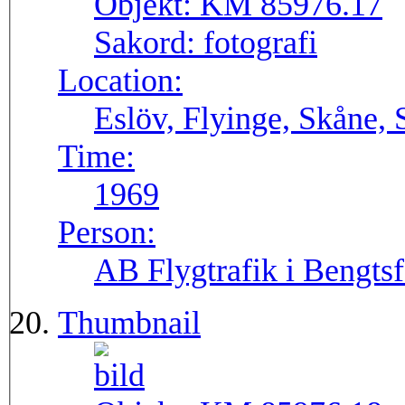
Objekt:
KM 85976.17
Sakord:
fotografi
Location:
Eslöv, Flyinge, Skåne, 
Time:
1969
Person:
AB Flygtrafik i Bengtsf
Thumbnail