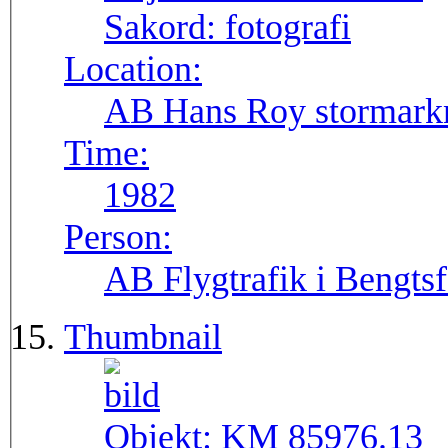
Sakord:
fotografi
Location:
AB Hans Roy stormarkn
Time:
1982
Person:
AB Flygtrafik i Bengtsf
Thumbnail
Objekt:
KM 85976.13