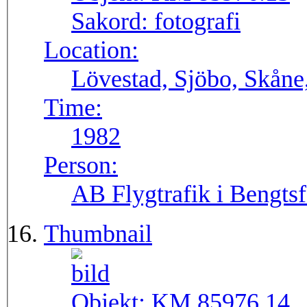
Sakord:
fotografi
Location:
Lövestad, Sjöbo, Skåne
Time:
1982
Person:
AB Flygtrafik i Bengtsf
Thumbnail
Objekt:
KM 85976.14