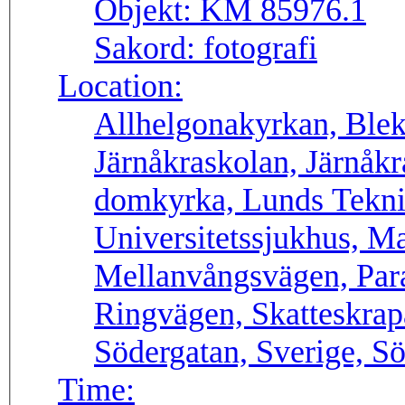
Objekt:
KM 85976.1
Sakord:
fotografi
Location:
Allhelgonakyrkan, Blek
Järnåkraskolan, Järnåk
domkyrka, Lunds Tekni
Universitetssjukhus, M
Mellanvångsvägen, Para
Ringvägen, Skatteskrap
Södergatan, Sverige, Sö
Time: