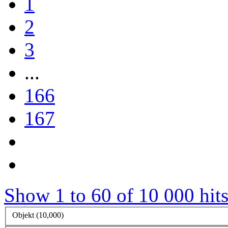
1
2
3
...
166
167
Show 1 to 60 of 10 000 hits
Objekt (10,000)