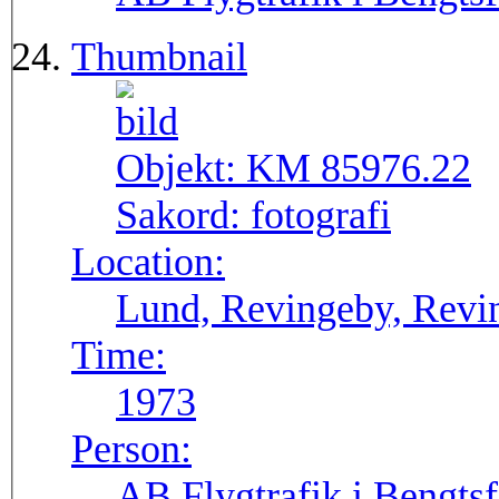
Thumbnail
Objekt:
KM 85976.22
Sakord:
fotografi
Location:
Lund, Revingeby, Revin
Time:
1973
Person:
AB Flygtrafik i Bengtsf