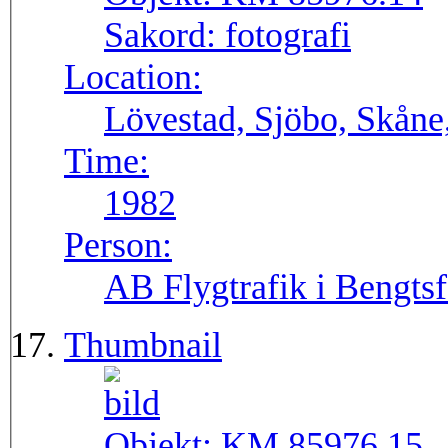
Sakord:
fotografi
Location:
Lövestad, Sjöbo, Skåne
Time:
1982
Person:
AB Flygtrafik i Bengtsf
Thumbnail
Objekt:
KM 85976.15