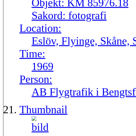
Objekt:
KM 85976.18
Sakord:
fotografi
Location:
Eslöv, Flyinge, Skåne, 
Time:
1969
Person:
AB Flygtrafik i Bengtsf
Thumbnail