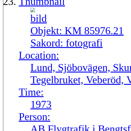
Thumbnail
Objekt:
KM 85976.21
Sakord:
fotografi
Location:
Lund, Sjöbovägen, Skur
Tegelbruket, Veberöd, 
Time:
1973
Person:
AB Flygtrafik i Bengtsf