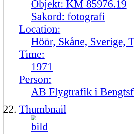
Objekt:
KM 85976.19
Sakord:
fotografi
Location:
Höör, Skåne, Sverige, T
Time:
1971
Person:
AB Flygtrafik i Bengtsf
Thumbnail