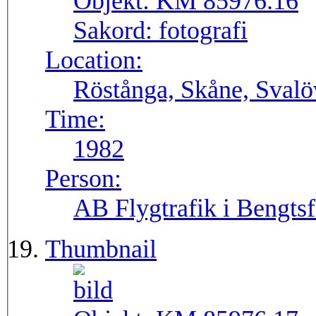
Objekt:
KM 85976.16
Sakord:
fotografi
Location:
Röstånga, Skåne, Svalö
Time:
1982
Person:
AB Flygtrafik i Bengtsf
Thumbnail