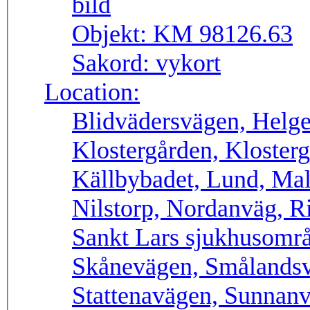
Objekt:
KM 98126.63
Sakord:
vykort
Location:
Blidvädersvägen, Helge
Klostergården, Kloster
Källbybadet, Lund, Ma
Nilstorp, Nordanväg, R
Sankt Lars sjukhusområ
Skånevägen, Smålandsv
Stattenavägen, Sunnanv