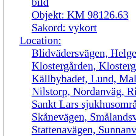
Objekt:
KM 98126.63
Sakord:
vykort
Location:
Blidvädersvägen, Helge
Klostergården, Kloster
Källbybadet, Lund, Ma
Nilstorp, Nordanväg, R
Sankt Lars sjukhusområ
Skånevägen, Smålandsv
Stattenavägen, Sunnanv