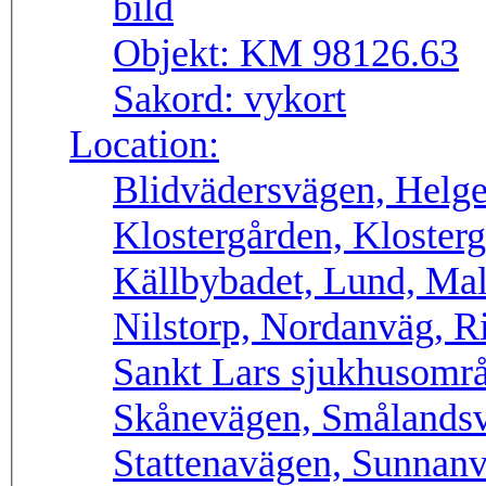
Objekt:
KM 98126.63
Sakord:
vykort
Location:
Blidvädersvägen, Helge
Klostergården, Kloster
Källbybadet, Lund, Ma
Nilstorp, Nordanväg, R
Sankt Lars sjukhusområ
Skånevägen, Smålandsv
Stattenavägen, Sunnanv