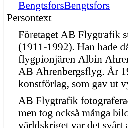
Bengtsfors
Bengtsfors
Persontext
Företaget AB Flygtrafik s
(1911-1992). Han hade då 
flygpionjären Albin Ahre
AB Ahrenbergsflyg. År 19
konstförlag, som gav ut v
AB Flygtrafik fotograferad
men tog också många bil
världskriget var det svårt a