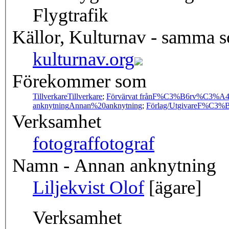
Flygtrafik
Källor, Kulturnav - samma 
kulturnav.org
Förekommer som
Tillverkare
Tillverkare
;
Förvärvat från
F%C3%B6rv%C3%A4r
anknytning
Annan%20anknytning
;
Förlag/Utgivare
F%C3%B6
Verksamhet
fotograf
fotograf
Namn - Annan anknytning
Liljekvist Olof
[ägare]
Verksamhet