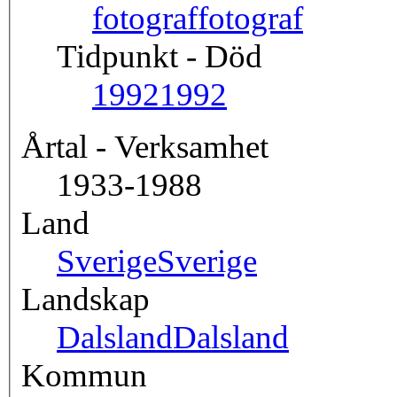
fotograf
fotograf
Tidpunkt - Död
1992
1992
Årtal - Verksamhet
1933-1988
Land
Sverige
Sverige
Landskap
Dalsland
Dalsland
Kommun