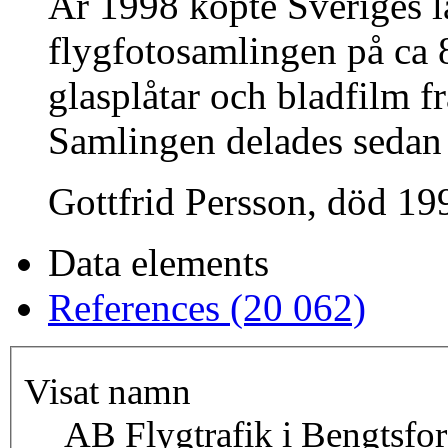
År 1998 köpte Sveriges 
flygfotosamlingen på ca 8
glasplåtar och bladfilm fr
Samlingen delades sedan
Gottfrid Persson, död 199
Data elements
References (20 062)
Visat namn
AB Flygtrafik i Bengtsfor