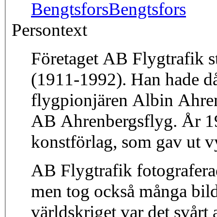
Bengtsfors
Bengtsfors
Persontext
Företaget AB Flygtrafik s
(1911-1992). Han hade då 
flygpionjären Albin Ahre
AB Ahrenbergsflyg. År 19
konstförlag, som gav ut v
AB Flygtrafik fotograferad
men tog också många bil
världskriget var det svårt a