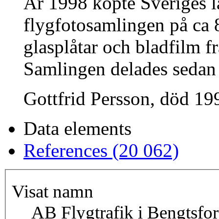
År 1998 köpte Sveriges 
flygfotosamlingen på ca 8
glasplåtar och bladfilm fr
Samlingen delades sedan
Gottfrid Persson, död 199
Data elements
References (20 062)
Visat namn
AB Flygtrafik i Bengtsfor