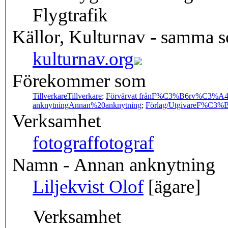
Flygtrafik
Källor, Kulturnav - samma 
kulturnav.org
Förekommer som
Tillverkare
Tillverkare
;
Förvärvat från
F%C3%B6rv%C3%A4r
anknytning
Annan%20anknytning
;
Förlag/Utgivare
F%C3%B6
Verksamhet
fotograf
fotograf
Namn - Annan anknytning
Liljekvist Olof
[ägare]
Verksamhet