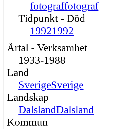
fotograf
fotograf
Tidpunkt - Död
1992
1992
Årtal - Verksamhet
1933-1988
Land
Sverige
Sverige
Landskap
Dalsland
Dalsland
Kommun