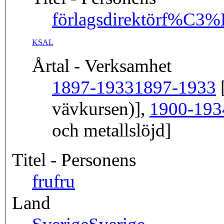
förlagsdirektör
f%C3%B
KSAL
Årtal - Verksamhet
1897-1933
1897-1933
[
vävkursen)],
1900-193
och metallslöjd]
Titel - Personens
fru
fru
Land