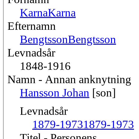
Karna
Karna
Efternamn
Bengtsson
Bengtsson
Levnadsår
1848-1916
Namn - Annan anknytning
Hansson Johan
[son]
Levnadsår
1879-1973
1879-1973
Titel - Personens