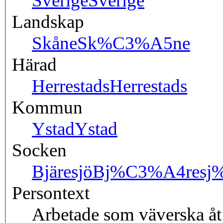
Sverige
Sverige
Landskap
Skåne
Sk%C3%A5ne
Härad
Herrestads
Herrestads
Kommun
Ystad
Ystad
Socken
Bjäresjö
Bj%C3%A4resj
Persontext
Arbetade som väverska åt 