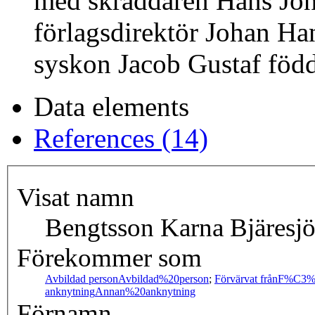
med skräddaren Hans Jöns
förlagsdirektör Johan Ha
syskon Jacob Gustaf föd
Data elements
References (14)
Visat namn
Bengtsson Karna Bjäresjö
Förekommer som
Avbildad person
Avbildad%20person
;
Förvärvat från
F%C3%
anknytning
Annan%20anknytning
Förnamn