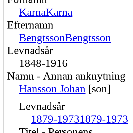
Karna
Karna
Efternamn
Bengtsson
Bengtsson
Levnadsår
1848-1916
Namn - Annan anknytning
Hansson Johan
[son]
Levnadsår
1879-1973
1879-1973
Titel - Personens