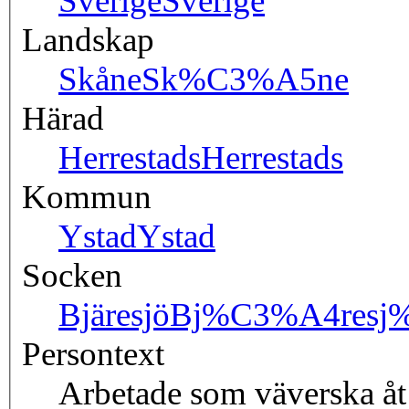
Sverige
Sverige
Landskap
Skåne
Sk%C3%A5ne
Härad
Herrestads
Herrestads
Kommun
Ystad
Ystad
Socken
Bjäresjö
Bj%C3%A4resj
Persontext
Arbetade som väverska åt 