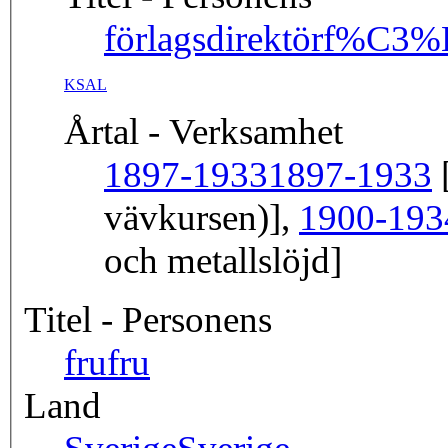
förlagsdirektör
f%C3%B
KSAL
Årtal - Verksamhet
1897-1933
1897-1933
[
vävkursen)],
1900-193
och metallslöjd]
Titel - Personens
fru
fru
Land