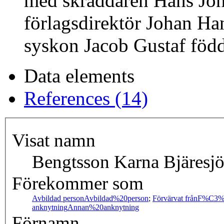
med skräddaren Hans Jöns
förlagsdirektör Johan Ha
syskon Jacob Gustaf föd
Data elements
References (14)
Visat namn
Bengtsson Karna Bjäresjö
Förekommer som
Avbildad person
Avbildad%20person
;
Förvärvat från
F%C3%
anknytning
Annan%20anknytning
Förnamn