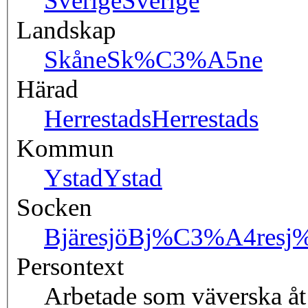
Sverige
Sverige
Landskap
Skåne
Sk%C3%A5ne
Härad
Herrestads
Herrestads
Kommun
Ystad
Ystad
Socken
Bjäresjö
Bj%C3%A4resj
Persontext
Arbetade som väverska åt 