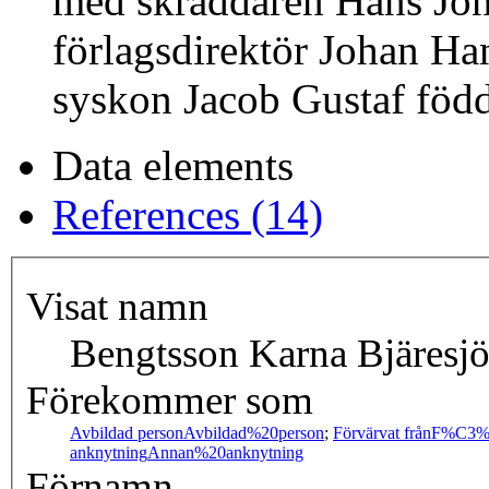
med skräddaren Hans Jöns
förlagsdirektör Johan Ha
syskon Jacob Gustaf föd
Data elements
References (14)
Visat namn
Bengtsson Karna Bjäresjö
Förekommer som
Avbildad person
Avbildad%20person
;
Förvärvat från
F%C3%
anknytning
Annan%20anknytning
Förnamn