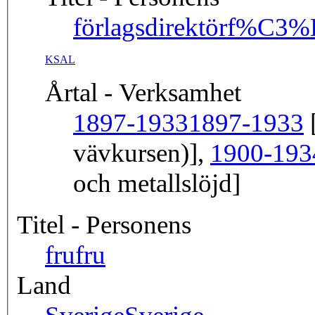
förlagsdirektör
f%C3%B
KSAL
Årtal - Verksamhet
1897-1933
1897-1933
[
vävkursen)],
1900-193
och metallslöjd]
Titel - Personens
fru
fru
Land