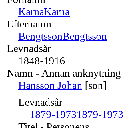
Karna
Karna
Efternamn
Bengtsson
Bengtsson
Levnadsår
1848-1916
Namn - Annan anknytning
Hansson Johan
[son]
Levnadsår
1879-1973
1879-1973
Titel - Personens