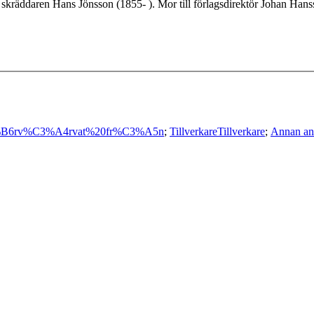
skräddaren Hans Jönsson (1855- ). Mor till förlagsdirektör Johan Han
B6rv%C3%A4rvat%20fr%C3%A5n
;
Tillverkare
Tillverkare
;
Annan an