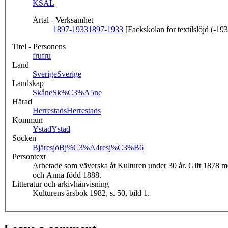
KSAL
Årtal - Verksamhet
1897-1933
1897-1933
[Fackskolan för textilslöjd (-19
Titel - Personens
fru
fru
Land
Sverige
Sverige
Landskap
Skåne
Sk%C3%A5ne
Härad
Herrestads
Herrestads
Kommun
Ystad
Ystad
Socken
Bjäresjö
Bj%C3%A4resj%C3%B6
Persontext
Arbetade som väverska åt Kulturen under 30 år. Gift 1878 m
och Anna född 1888.
Litteratur och arkivhänvisning
Kulturens årsbok 1982, s. 50, bild 1.