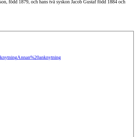
sson, född 1879, och hans två syskon Jacob Gustaf född 1884 och
knytning
Annan%20anknytning