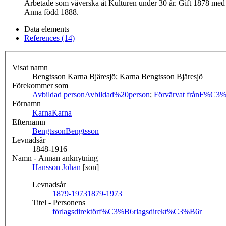
Arbetade som väverska åt Kulturen under 30 år. Gift 1878 med 
Anna född 1888.
Data elements
References (14)
Visat namn
Bengtsson Karna Bjäresjö; Karna Bengtsson Bjäresjö
Förekommer som
Avbildad person
Avbildad%20person
;
Förvärvat från
F%C3%
Förnamn
Karna
Karna
Efternamn
Bengtsson
Bengtsson
Levnadsår
1848-1916
Namn - Annan anknytning
Hansson Johan
[son]
Levnadsår
1879-1973
1879-1973
Titel - Personens
förlagsdirektör
f%C3%B6rlagsdirekt%C3%B6r