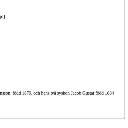
jd]
ansson, född 1879, och hans två syskon Jacob Gustaf född 1884