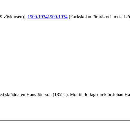
39 vävkursen)],
1900-1934
1900-1934
[Fackskolan för trä- och metallslö
ed skräddaren Hans Jönsson (1855- ). Mor till förlagsdirektör Johan H