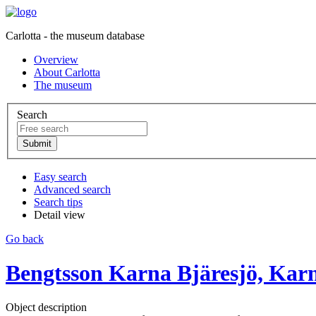
Carlotta - the museum database
Overview
About Carlotta
The museum
Search
Easy search
Advanced search
Search tips
Detail view
Go back
Bengtsson Karna Bjäresjö, Karn
Object description