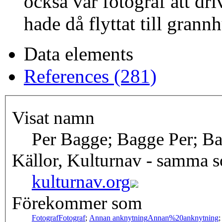
också var fotograf att dri
hade då flyttat till grann
Data elements
References (281)
Visat namn
Per Bagge; Bagge Per; B
Källor, Kulturnav - samma 
kulturnav.org
Förekommer som
Fotograf
Fotograf
;
Annan anknytning
Annan%20anknytning