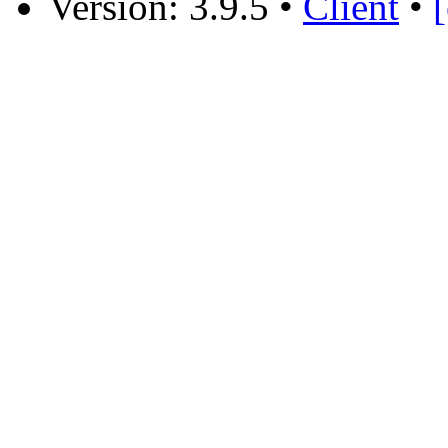
Version: 3.9.5
•
Client
•