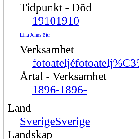
Tidpunkt - Död
1910
1910
Lina Jonns Eftr
Verksamhet
fotoateljé
fotoatelj%C
Årtal - Verksamhet
1896-
1896-
Land
Sverige
Sverige
Landskap