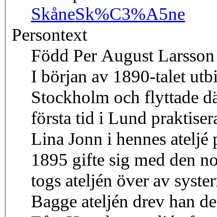
Skåne
Sk%C3%A5ne
Persontext
Född Per August Larsson 
I början av 1890-talet utbi
Stockholm och flyttade dä
första tid i Lund praktise
Lina Jonn i hennes ateljé
1895 gifte sig med den n
togs ateljén över av syst
Bagge ateljén drev han d