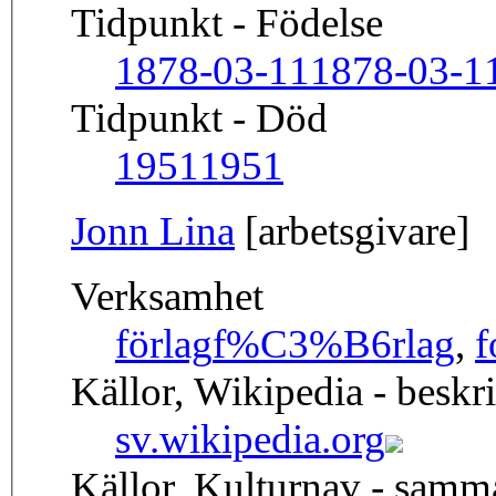
Tidpunkt - Födelse
1878-03-11
1878-03-1
Tidpunkt - Död
1951
1951
Jonn Lina
[arbetsgivare]
Verksamhet
förlag
f%C3%B6rlag
,
f
Källor, Wikipedia - beskr
sv.wikipedia.org
Källor, Kulturnav - sam