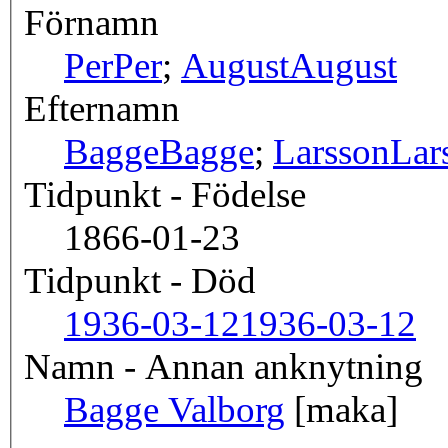
Förnamn
Per
Per
;
August
August
Efternamn
Bagge
Bagge
;
Larsson
Lar
Tidpunkt - Födelse
1866-01-23
Tidpunkt - Död
1936-03-12
1936-03-12
Namn - Annan anknytning
Bagge Valborg
[maka]