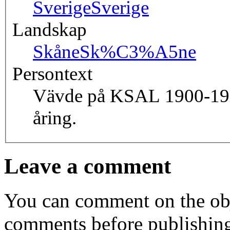
Sverige
Sverige
Landskap
Skåne
Sk%C3%A5ne
Persontext
Vävde på KSAL 1900-1901
åring.
Leave a comment
You can comment on the obj
comments before publishin