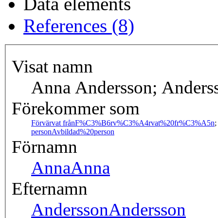
Data elements
References (8)
Visat namn
Anna Andersson; Ander
Förekommer som
Förvärvat från
F%C3%B6rv%C3%A4rvat%20fr%C3%A5n
person
Avbildad%20person
Förnamn
Anna
Anna
Efternamn
Andersson
Andersson