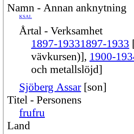
Namn - Annan anknytning
KSAL
Årtal - Verksamhet
1897-1933
1897-1933
[
vävkursen)],
1900-193
och metallslöjd]
Sjöberg Assar
[son]
Titel - Personens
fru
fru
Land