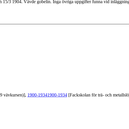
15/3 1904. Vävde gobelin. Inga övriga uppgifter funna vid inläggning
39 vävkursen)],
1900-1934
1900-1934
[Fackskolan för trä- och metallslö