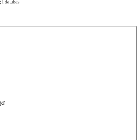
 i databas.
jd]