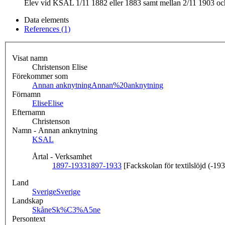
Elev vid KSAL 1/11 1882 eller 1883 samt mellan 2/11 1903 och 
Data elements
References (1)
Visat namn
Christenson Elise
Förekommer som
Annan anknytning
Annan%20anknytning
Förnamn
Elise
Elise
Efternamn
Christenson
Namn - Annan anknytning
KSAL
Årtal - Verksamhet
1897-1933
1897-1933
[Fackskolan för textilslöjd (-19
Land
Sverige
Sverige
Landskap
Skåne
Sk%C3%A5ne
Persontext