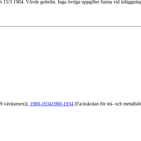
15/3 1904. Vävde gobelin. Inga övriga uppgifter funna vid inläggning
39 vävkursen)],
1900-1934
1900-1934
[Fackskolan för trä- och metallslö