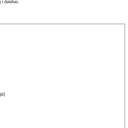
 i databas.
jd]