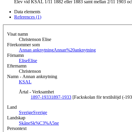
Elev vid KSAL 1/11 1882 eller 1883 samt mellan 2/11 1903 och 
Data elements
References (1)
Visat namn
Christenson Elise
Förekommer som
Annan anknytning
Annan%20anknytning
Förnamn
Elise
Elise
Efternamn
Christenson
Namn - Annan anknytning
KSAL
Årtal - Verksamhet
1897-1933
1897-1933
[Fackskolan för textilslöjd (-19
Land
Sverige
Sverige
Landskap
Skåne
Sk%C3%A5ne
Persontext