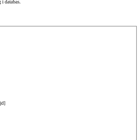
 i databas.
jd]