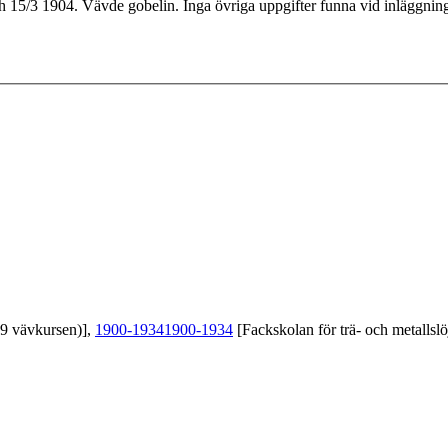
15/3 1904. Vävde gobelin. Inga övriga uppgifter funna vid inläggning
39 vävkursen)],
1900-1934
1900-1934
[Fackskolan för trä- och metallslö