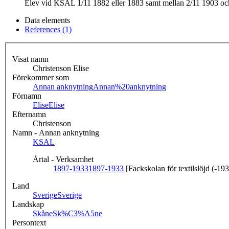
Elev vid KSAL 1/11 1882 eller 1883 samt mellan 2/11 1903 och 
Data elements
References (1)
Visat namn
Christenson Elise
Förekommer som
Annan anknytning
Annan%20anknytning
Förnamn
Elise
Elise
Efternamn
Christenson
Namn - Annan anknytning
KSAL
Årtal - Verksamhet
1897-1933
1897-1933
[Fackskolan för textilslöjd (-19
Land
Sverige
Sverige
Landskap
Skåne
Sk%C3%A5ne
Persontext