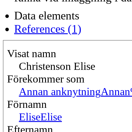
Data elements
References (1)
Visat namn
Christenson Elise
Förekommer som
Annan anknytning
Annan
Förnamn
Elise
Elise
Efternamn