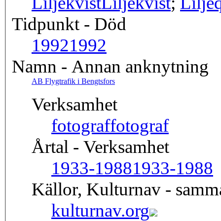
Liljekvist
Liljekvist
;
Lilje
Tidpunkt - Död
1992
1992
Namn - Annan anknytning
AB Flygtrafik i Bengtsfors
Verksamhet
fotograf
fotograf
Årtal - Verksamhet
1933-1988
1933-1988
Källor, Kulturnav - sam
kulturnav.org