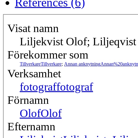
References (6)
Visat namn
Liljekvist Olof; Liljeqvist
Förekommer som
Tillverkare
Tillverkare
;
Annan anknytning
Annan%20anknytn
Verksamhet
fotograf
fotograf
Förnamn
Olof
Olof
Efternamn