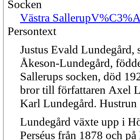
Socken
Västra Sallerup
V%C3%A4s
Persontext
Justus Evald Lundegård, s
Åkeson-Lundegård, föddes
Sallerups socken, död 192
bror till författaren Axel Lundegård oc
Karl Lundegård. Hustrun 
Lundegård växte upp i Hö
Perséus från 1878 och p