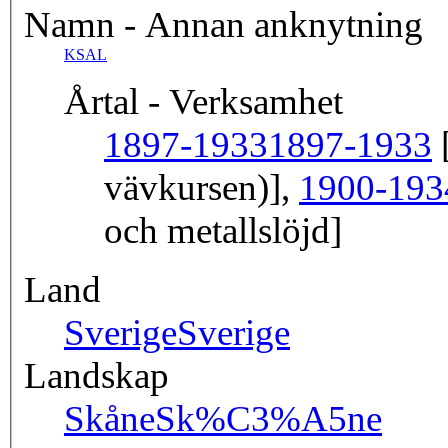
Namn - Annan anknytning
KSAL
Årtal - Verksamhet
1897-1933
1897-1933
[
vävkursen)],
1900-193
och metallslöjd]
Land
Sverige
Sverige
Landskap
Skåne
Sk%C3%A5ne