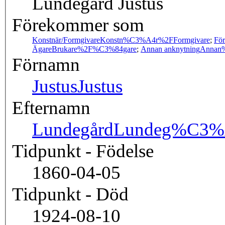
Lundegård Justus
Förekommer som
Konstnär/Formgivare
Konstn%C3%A4r%2FFormgivare
;
För
Ägare
Brukare%2F%C3%84gare
;
Annan anknytning
Annan%
Förnamn
Justus
Justus
Efternamn
Lundegård
Lundeg%C3%
Tidpunkt - Födelse
1860-04-05
Tidpunkt - Död
1924-08-10