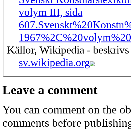
volym III, sida
607.
Svenskt%20Konstn
1967%2C%20volym%20I
Källor, Wikipedia - beskrivs
sv.wikipedia.org
Leave a comment
You can comment on the obj
comments before publishin