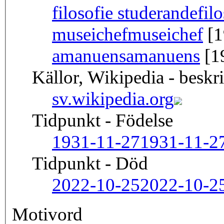
filosofie studerande
fil
museichef
museichef
[1
amanuens
amanuens
[1
Källor, Wikipedia - beskr
sv.wikipedia.org
Tidpunkt - Födelse
1931-11-27
1931-11-2
Tidpunkt - Död
2022-10-25
2022-10-2
Motivord