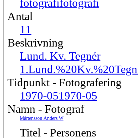
fotografi
fotografi
Antal
1
1
Beskrivning
Lund. Kv. Tegnér
1.
Lund.%20Kv.%20Teg
Tidpunkt - Fotografering
1970-05
1970-05
Namn - Fotograf
Mårtensson Anders W
Titel - Personens