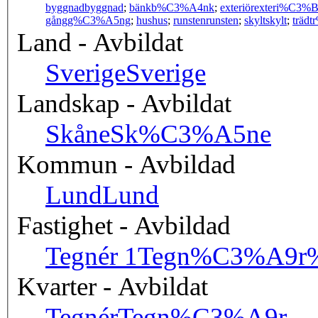
byggnad
byggnad
;
bänk
b%C3%A4nk
;
exteriör
exteri%C3%B
gång
g%C3%A5ng
;
hus
hus
;
runsten
runsten
;
skylt
skylt
;
träd
t
Land - Avbildat
Sverige
Sverige
Landskap - Avbildat
Skåne
Sk%C3%A5ne
Kommun - Avbildad
Lund
Lund
Fastighet - Avbildad
Tegnér 1
Tegn%C3%A9r
Kvarter - Avbildat
Tegnér
Tegn%C3%A9r