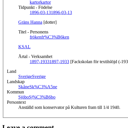
kartor
kartor
Tidpunkt - Födelse
1896-03-13
1896-03-13
Gräns Hanna
[dotter]
Titel - Personens
fröken
fr%C3%B6ken
KSAL
Årtal - Verksamhet
1897-1933
1897-1933
[Fackskolan för textilslöjd (-19
Land
Sverige
Sverige
Landskap
Skåne
Sk%C3%A5ne
Kommun
Sjöbo
Sj%C3%B6bo
Persontext
Anställd som konservator på Kulturen fram till 1/4 1940.
Leave a comment