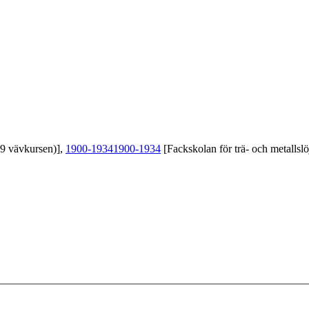
39 vävkursen)],
1900-1934
1900-1934
[Fackskolan för trä- och metallslö