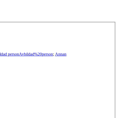
ldad person
Avbildad%20person
;
Annan