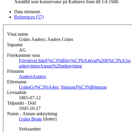
Anställd som konservator på Kulturen fram till 1/4 1940.
Data elements
References (57)
Visat namn
Gräns Anders; Anders Gräns
Signatur
AG
Förekommer som
Förvärvat från
F%C3%B6rv%C3%A4rvat%20fr%C3%A5n
anknytning
Annan%20anknytning
Förnamn
Anders
Anders
Efternamn
Gräns
Gr%C3%A4ns
;
Jönsson
J%C3%B6nsson
Levnadsår
1865-07-12
Tidpunkt - Död
1945-10-27
Namn - Annan anknytning
Gräns Beata
[dotter]
Verksamhet