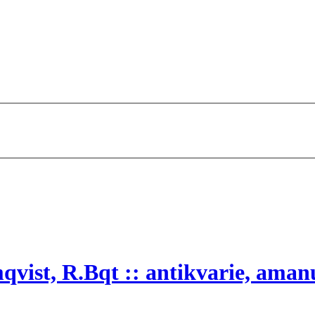
ist, R.Bqt :: antikvarie, amanue