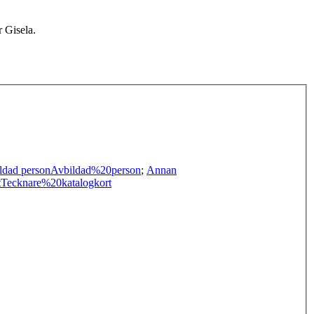
 Gisela.
ldad person
Avbildad%20person
;
Annan
t
Tecknare%20katalogkort