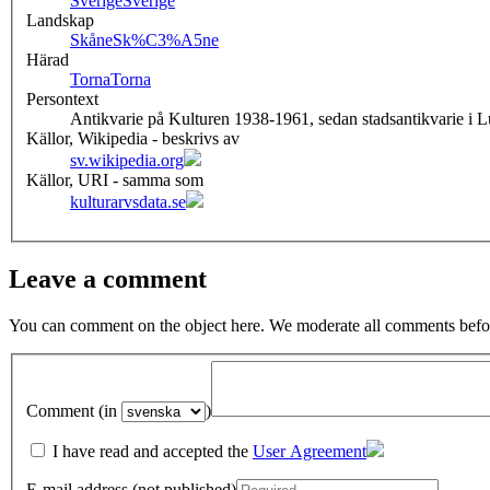
Sverige
Sverige
Landskap
Skåne
Sk%C3%A5ne
Härad
Torna
Torna
Persontext
Antikvarie på Kulturen 1938-1961, sedan stadsantikvarie i 
Källor, Wikipedia - beskrivs av
sv.wikipedia.org
Källor, URI - samma som
kulturarvsdata.se
Leave a comment
You can comment on the object here. We moderate all comments befor
Comment (in
)
I have read and accepted the
User Agreement
E-mail address (not published)