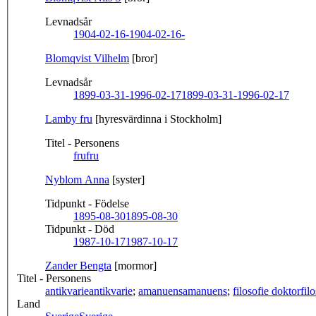
Levnadsår
1904-02-16-
1904-02-16-
Blomqvist Vilhelm
[bror]
Levnadsår
1899-03-31-1996-02-17
1899-03-31-1996-02-17
Lamby fru
[hyresvärdinna i Stockholm]
Titel - Personens
fru
fru
Nyblom Anna
[syster]
Tidpunkt - Födelse
1895-08-30
1895-08-30
Tidpunkt - Död
1987-10-17
1987-10-17
Zander Bengta
[mormor]
Titel - Personens
antikvarie
antikvarie
;
amanuens
amanuens
;
filosofie doktor
fil
Land