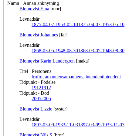
Namn - Annan anknytning
Blomqvist Elna
[mor]
Levnadsår
1875-04-07-1953-05-10
1875-04-07-1953-05-10
Blomqvist Johannes
[far]
Levnadsår
1868-03-05-1948-08-30
1868-03-05-1948-08-30
Blomqvist Karin Landergren
[maka]
Titel - Personens
fru
fru
,
amanuens
amanuens
,
intendent
intendent
Tidpunkt - Födelse
1912
1912
Tidpunkt - Död
2005
2005
Blomqvist Lizzie
[syster]
Levnadsår
1897-03-09-1933-11-03
1897-03-09-1933-11-03
Blomqvist Nils S
[bror]