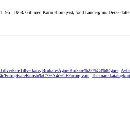
nd 1961-1968. Gift med Karin Blomqvist, född Landergran. Deras dotter
;
Tillverkare
Tillverkare
;
Brukare/Ägare
Brukare%2F%C3%84gare
;
Avbi
är/Formgivare
Konstn%C3%A4r%2FFormgivare
;
Tecknare katalogkor