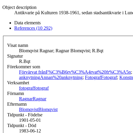
Object description
Antikvarie på Kulturen 1938-1961, sedan stadsantikvarie i Lu
Data elements
References (10 292)
Visat namn
Blomqvist Ragnar; Ragnar Blomqvist; R.Bqt
Signatur
R.Bqt
Förekommer som
Förvärvat från
F%C3%B6rv%C3%A4rvat%20fr%C3%A5n
anknytning
Annan%20anknytning
;
Fotograf
Fotograf
;
Konstn
Verksamhet
fotograf
fotograf
Förnamn
Ragnar
Ragnar
Efternamn
Blomqvist
Blomqvist
Tidpunkt - Födelse
1901-05-01
Tidpunkt - Död
1983-06-12