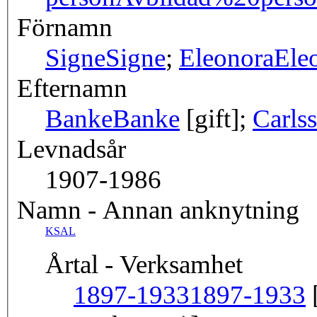
Förnamn
Signe
Signe
;
Eleonora
Ele
Efternamn
Banke
Banke
[gift];
Carls
Levnadsår
1907-1986
Namn - Annan anknytning
KSAL
Årtal - Verksamhet
1897-1933
1897-1933
[