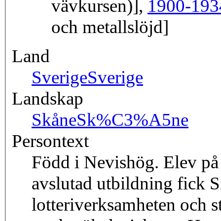
vävkursen)],
1900-193
och metallslöjd]
Land
Sverige
Sverige
Landskap
Skåne
Sk%C3%A5ne
Persontext
Född i Nevishög. Elev på 
avslutad utbildning fick 
lotteriverksamheten och s